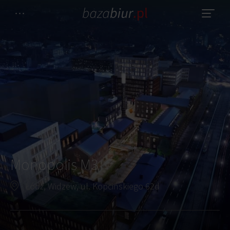
Monopolis M3
Łódź, Widzew, ul. Kopcińskiego 62d