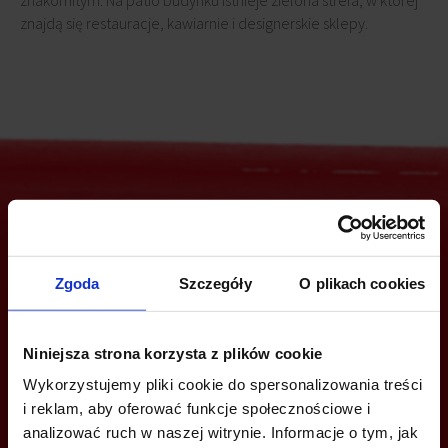
znakomitym. Na patio budynku istnieje zielona strefa, w której
znajdą się restauracje, kawiarnie i designerskie sklepy.
Jesteś zainteresowany tą ofertą?
Zgoda
Szczegóły
O plikach cookies
ZADZWOŃ I DOWIEDZ SIĘ WIĘCEJ
Niniejsza strona korzysta z plików cookie
Wykorzystujemy pliki cookie do spersonalizowania treści
+48 22 167 04 00
i reklam, aby oferować funkcje społecznościowe i
info@bazabiur.pl
analizować ruch w naszej witrynie. Informacje o tym, jak