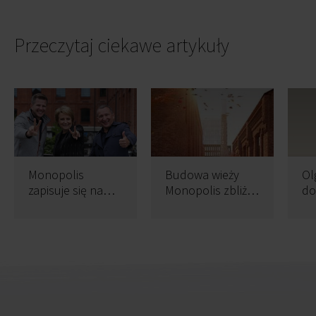
Przeczytaj ciekawe artykuły
Monopolis
Budowa wieży
Ol
zapisuje się na
Monopolis zbliża
do
kartach Łodzi
się ku końcowi
Ag
JL