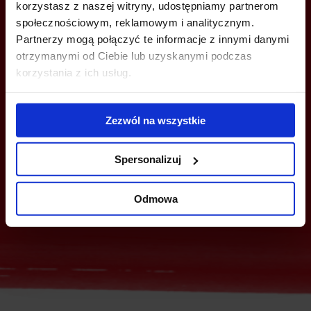
korzystasz z naszej witryny, udostępniamy partnerom
społecznościowym, reklamowym i analitycznym.
Partnerzy mogą połączyć te informacje z innymi danymi
otrzymanymi od Ciebie lub uzyskanymi podczas
MOŻESZ TEŻ ZOSTAWIĆ SWÓJ NUMER, A MY SKONTAKTUJEMY SIĘ
korzystania z ich usług.
Z TOBĄ
Zezwól na wszystkie
Spersonalizuj
Odmowa
Wyślij