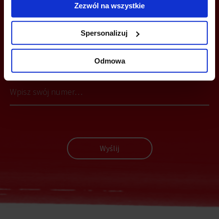
Zezwól na wszystkie
Spersonalizuj
MOŻESZ TEŻ ZOSTAWIĆ SWÓJ NUMER, A MY SKONTAKTUJEMY SIĘ
Z TOBĄ
Odmowa
Wyślij