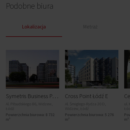
Podobne biura
Lokalizacja
Metraż
S
ymetris Business Park I
Cross Point Łódź E
Al. Piłsudskiego 86, Widzew,
Al. Śmigłego-Rydza 20 D,
ul.
Łódź
Widzew, Łódź
Łó
Powierzchnia biurowa: 8 732
Powierzchnia biurowa: 5 276
Pow
m²
m²
m²