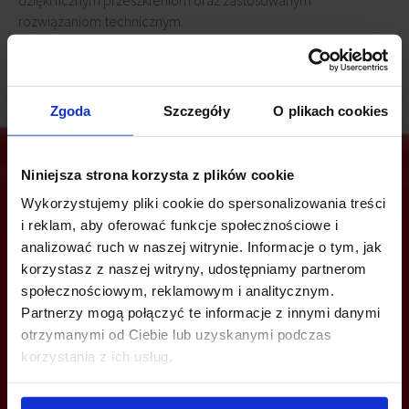
dzięki licznym przeszkleniom oraz zastosowanym
rozwiązaniom technicznym.
Zgoda
Szczegóły
O plikach cookies
Niniejsza strona korzysta z plików cookie
Wykorzystujemy pliki cookie do spersonalizowania treści
Jesteś zainteresowany tą ofertą?
i reklam, aby oferować funkcje społecznościowe i
analizować ruch w naszej witrynie. Informacje o tym, jak
korzystasz z naszej witryny, udostępniamy partnerom
społecznościowym, reklamowym i analitycznym.
ZADZWOŃ I DOWIEDZ SIĘ WIĘCEJ
Partnerzy mogą połączyć te informacje z innymi danymi
otrzymanymi od Ciebie lub uzyskanymi podczas
+48 22 167 04 00
korzystania z ich usług.
info@bazabiur.pl