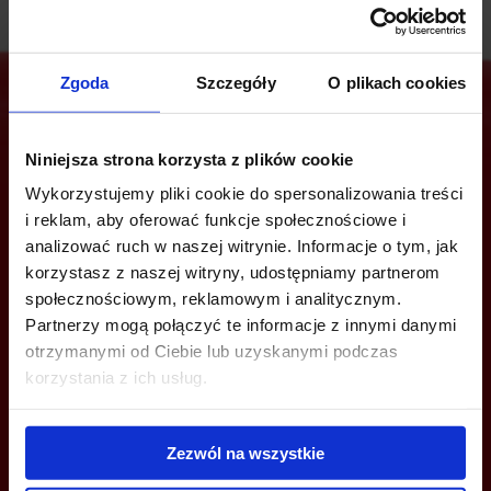
Zgoda
Szczegóły
O plikach cookies
Jesteś zainteresowany tą ofertą?
Niniejsza strona korzysta z plików cookie
Wykorzystujemy pliki cookie do spersonalizowania treści
i reklam, aby oferować funkcje społecznościowe i
analizować ruch w naszej witrynie. Informacje o tym, jak
ZADZWOŃ I DOWIEDZ SIĘ WIĘCEJ
korzystasz z naszej witryny, udostępniamy partnerom
społecznościowym, reklamowym i analitycznym.
+48 22 167 04 00
Partnerzy mogą połączyć te informacje z innymi danymi
otrzymanymi od Ciebie lub uzyskanymi podczas
info@bazabiur.pl
korzystania z ich usług.
Zezwól na wszystkie