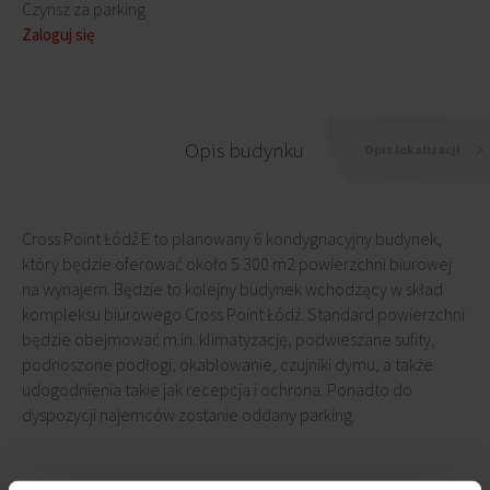
Czynsz za parking
Zaloguj się
Opis budynku
Opis lokalizacji
Cross Point Łódź E to planowany 6 kondygnacyjny budynek,
który będzie oferować około 5 300 m2 powierzchni biurowej
na wynajem. Będzie to kolejny budynek wchodzący w skład
kompleksu biurowego Cross Point Łódź. Standard powierzchni
będzie obejmować m.in. klimatyzację, podwieszane sufity,
podnoszone podłogi, okablowanie, czujniki dymu, a także
udogodnienia takie jak recepcja i ochrona. Ponadto do
dyspozycji najemców zostanie oddany parking.