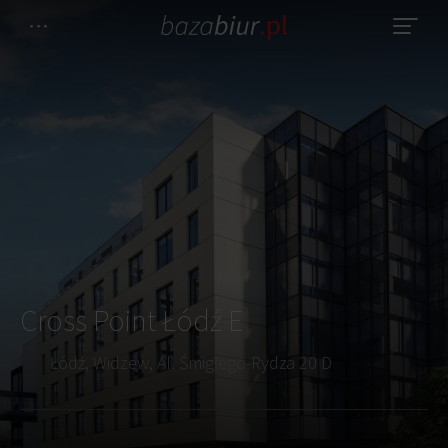
Cross Point Łódź E
Łódź, Widzew, Al. Śmigłego-Rydza 20 D