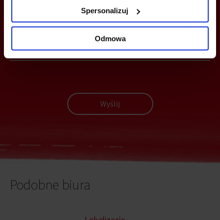
MOŻESZ TEŻ ZOSTAWIĆ SWÓJ NUMER, A MY SKONTAKTUJEMY SIĘ
Spersonalizuj
Z TOBĄ
Odmowa
Wyślij
Podobne biura
Lokalizacja