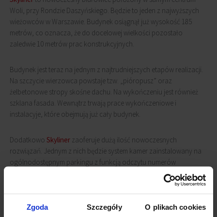
Woli, przy Rondzie Daszyńskiego. Będzie to jeden z najwyższych
wieżowców w Warszawie. Budynek osiągnął już wysokość 185
metrów, co oznacza, że do docelowej wielkości pozostało
zaledwie 10 metrów prac konstrukcyjnych.
Budynek jest teraz na jednym z najtrudniejszych etapów realizacji.
Na szczycie wierzowca powstaje tzw. „pióropusz” oraz
żelbetonowe stropy skośne dachu. Na wykończeniu jest również
szklana fasada. Wewnątrz trwają prace wykończeniowe i
instalacyje, które obejmują już cały budynek.
Dodatkowo
Skyliner
zaoferuje dużą ilość nowoczesnych
rozwiązań. Jednym z nich będzie system kamer zainstalowany na
ogólnodostępnym parkingu z funkcją odczytu numerów
rejestracyjnych samochodów. Usprawni to ruch pojazdów.
Płatność za parking również będzie można zrealizować online,
poprzez aplikacje.
Zgoda
Szczegóły
O plikach cookies