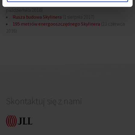
Nowy wieżowiec wyrasta ponad ziemię - Skyliner
(23
października 2018)
Rusza budowa Skylinera
(1 sierpnia 2017)
195 metrów energooszczędnego Skylinera
(23 czerwca
2016)
Skontaktuj się z nami