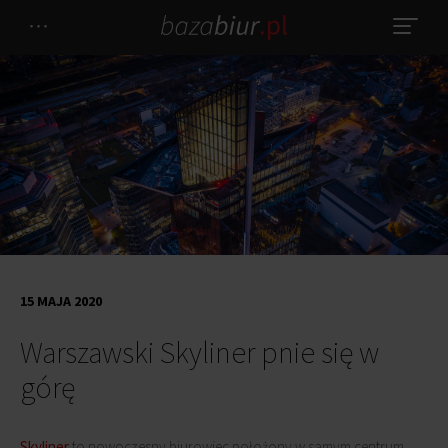
15 MAJA 2020
Warszawski Skyliner pnie się w
górę
Skyliner
to nowoczesny biurowiec położony w samym centrum