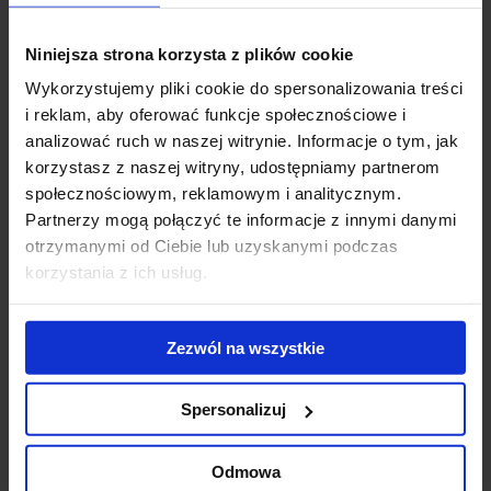
W rezultacie
Skyliner
zaoferuje 45 443 mkw powierzchni biurowej
oraz około 3000 mkw powierzchni handlowej, rozłożonej na 30
Niniejsza strona korzysta z plików cookie
kondygnacjach.
Wykorzystujemy pliki cookie do spersonalizowania treści
Powiązane newsy
i reklam, aby oferować funkcje społecznościowe i
analizować ruch w naszej witrynie. Informacje o tym, jak
korzystasz z naszej witryny, udostępniamy partnerom
Postęp budowy Skyliner II
(18 września 2025)
społecznościowym, reklamowym i analitycznym.
Roboty ziemne i fundamentowe zostały pomyślnie
Partnerzy mogą połączyć te informacje z innymi danymi
sfinalizowane w Skyliner II
(5 listopada 2024)
otrzymanymi od Ciebie lub uzyskanymi podczas
Jesienią ruszy budowa Skylinera II
(11 kwietnia 2023)
korzystania z ich usług.
W Skylinerze powstanie biuro elastyczne
(9 września
2022)
Wieżowiec Skyliner w pełni zasilany przez OZE
(12
Zezwól na wszystkie
listopada 2021)
Podium z dwoma wieżami
(26 lipca 2021)
Warszawski Skyliner już cały pokryty szkłem
(31 grudnia
Spersonalizuj
2020)
Skyliner sięgnął chmur
(15 października 2020)
Odmowa
Skyliner coraz wyżej
(7 czerwca 2019)