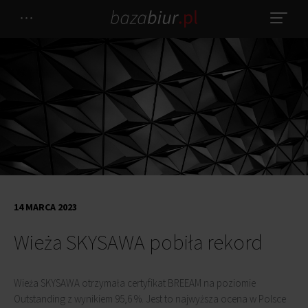
14 MARCA 2023
Wieża SKYSAWA pobiła rekord
Wieża SKYSAWA otrzymała certyfikat BREEAM na poziomie
Outstanding z wynikiem 95,6 %. Jest to najwyższa ocena w Polsce