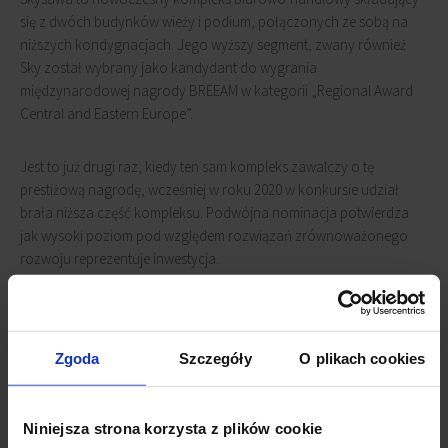
się z dwóch budynków wieży i podium, połączonych ze sobą na
niższych kondygnacjach. Jego wyższy segment, zwany również
Sky został wybrany jako kandydant do wygrania
międzynarodowej nagrody BREEAM w kategorii „Regional Award
Central and Eastern Europe”.
Jest to już drugi raz, kiedy ten sam kompleks zawalczy o tę
prestiżową nagrodę, wcześniej w roku 2020 w konkursie udział
brała niższa część kompleksu. Podwójna nominacja potwierdza
jak wysoki poziom pod względem rozwiązań zrównoważonego
rozwoju reprezentuje inwestycja.
Wygrana zapewni nieruchomości tytuł inwestycji wyznaczającej
nowe standardy w zakresie rozwiązań technicznych i
proekologicznych, co z pewnością zwiększy jej prestiż.
Zgoda
Szczegóły
O plikach cookies
Zakończenie budowy wieży Sky datowane jest na sierpień br.
Niniejsza strona korzysta z plików cookie