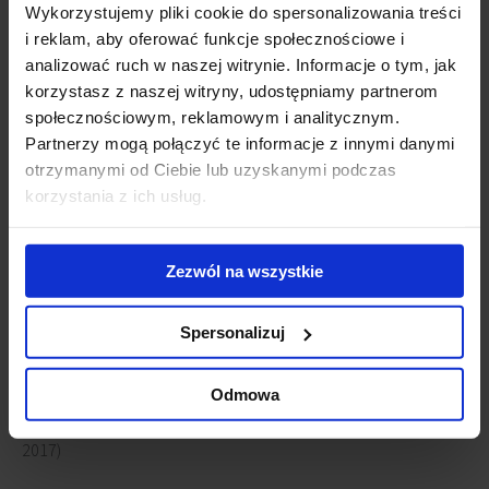
Wykorzystujemy pliki cookie do spersonalizowania treści
Powiązane newsy
i reklam, aby oferować funkcje społecznościowe i
analizować ruch w naszej witrynie. Informacje o tym, jak
Wieża SKYSAWA pobiła rekord
(14 marca 2023)
korzystasz z naszej witryny, udostępniamy partnerom
Wieża Skysawa z pozwoleniem na użytkowanie
(8
społecznościowym, reklamowym i analitycznym.
czerwca 2022)
Partnerzy mogą połączyć te informacje z innymi danymi
Skysawa prawie na finiszu
(19 stycznia 2022)
otrzymanymi od Ciebie lub uzyskanymi podczas
Znana jest już ostateczna wysokość budynku Skysawa
(23
korzystania z ich usług.
sierpnia 2021)
SKYSAWA z wiechą
(2 sierpnia 2021)
BREEAM Interim dla SKYSAWA
(6 maja 2021)
Zezwól na wszystkie
SKYSAWA nominowany do BREEAM Award 2020
(9 marca
2020)
Ukończono drążenie ścian szczelinowych budynku
Spersonalizuj
Skysawa
(6 grudnia 2019)
SKYSAWA z najwyższą oceną BREEAM
(25 września 2019)
Odmowa
Rusza budowa SKYSAWA
(18 czerwca 2019)
Nowe biura w wieżowcu przy Świętokrzyskiej
(14 lutego
2017)