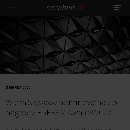
2 MARCA 2022
Wieża Skysawy nominowana do
nagrody BREEAM Awards 2022
Skysawa to nowoczesny kompleks biurowo-handlowy składający