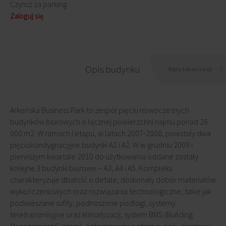
Czynsz za parking
Zaloguj się
Opis budynku
Opis lokalizacji
Arkońska Business Park to zespół pięciu nowoczesnych
budynków biurowych o łącznej powierzchni najmu ponad 26
000 m2. W ramach I etapu, w latach 2007-2008, powstały dwa
pięciokondygnacyjne budynki A1 i A2. W w grudniu 2009 i
pierwszym kwartale 2010 do użytkowania oddane zostały
kolejne 3 budynki biurowe – A3, A4 i A5. Kompleks
charakteryzuje dbałość o detale, doskonały dobór materiałów
wykończeniowych oraz rozwiązania technologiczne, takie jak
podwieszane sufity, podnoszone podłogi, systemy
teletransmisyjne oraz klimatyzacji, system BMS (Building