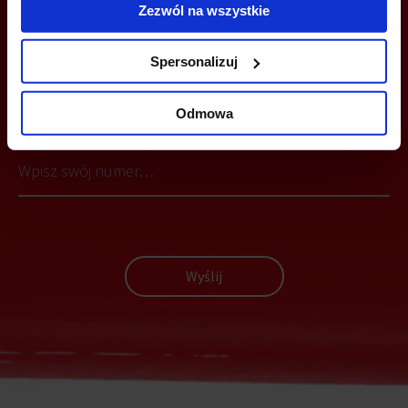
Zezwól na wszystkie
Spersonalizuj
MOŻESZ TEŻ ZOSTAWIĆ SWÓJ NUMER, A MY SKONTAKTUJEMY SIĘ
Z TOBĄ
Odmowa
Wyślij