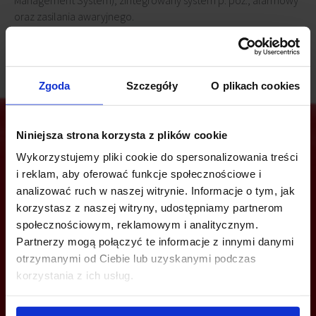
Management System), zintegrowany system p. poż., alarmowy
oraz zasilania awaryjnego.
Zgoda
Szczegóły
O plikach cookies
Niniejsza strona korzysta z plików cookie
Wykorzystujemy pliki cookie do spersonalizowania treści
Jesteś zainteresowany tą ofertą?
i reklam, aby oferować funkcje społecznościowe i
analizować ruch w naszej witrynie. Informacje o tym, jak
korzystasz z naszej witryny, udostępniamy partnerom
społecznościowym, reklamowym i analitycznym.
ZADZWOŃ I DOWIEDZ SIĘ WIĘCEJ
Partnerzy mogą połączyć te informacje z innymi danymi
otrzymanymi od Ciebie lub uzyskanymi podczas
+48 539 096 754
korzystania z ich usług.
trojmiasto@bazabiur.pl