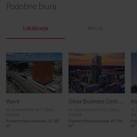
Podobne biura
Lokalizacja
Metraż
O
livia Business Centre - Olivia Star
Wave
Al. Grunwaldzka 347, Oliwa,
ul. Grunwaldzka 472C, Oliwa,
Al.
Gdańsk
Gdańsk
Gd
Powierzchnia biurowa: 21 565
Powierzchnia biurowa: 43 700
Pow
m²
m²
m²