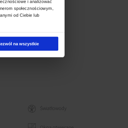
ołecznościowe i analizować
artnerom społecznościowym,
anymi od Ciebie lub
ezwól na wszystkie
Światłowody
Okna otwierane