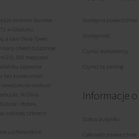
większe centrum biurowe
Dostępna powierzchnia
 472 w Gdańsku.
Dostępność
j, a sam Olivia Tower
mniany obiekt dysponuje
Czynsz wywoławczy
i EV), 300 miejscami
w Gdańsku zapewnia
Czynsz za parking
 bez konieczności
n. nowoczesne centrum
Informacje 
arbucks. W Olivia
dszkole i żłobek,
az oddziały czterech
Status budynku
ewnia użytkownikom
Całkowita powierzchnia