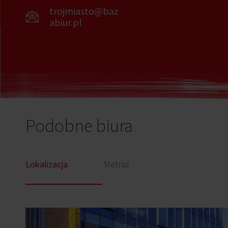
trojmiasto@baz
abiur.pl
Podobne biura
Lokalizacja
Metraż