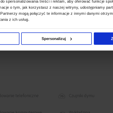
do spersonalizowania treści i reklam, aby oferować funkcje sp
ługości aglomeracji, przy
ormacje o tym, jak korzystasz z naszej witryny, udostępniamy p
Partnerzy mogą połączyć te informacje z innymi danymi otrzym
Tower charakteryzuje się
nia z ich usług.
nego, w tym stacji
ych i tramwajowych
iedztwie Olivia Business
Spersonalizuj
Z
 Olivia oraz Główny
owanie telefoniczne
Czujniki dymu
Wykładzina
lowanie komputerowe