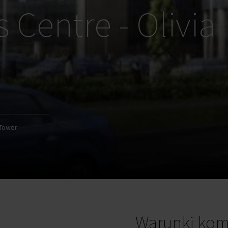
 Centre - Olivia
 Tower
Warunki kom