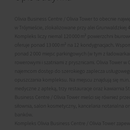
Olivia Business Centre / Olivia Tower to obecnie naj
w Trójmieście, zlokalizowane przy alei Grunwaldzkiej
Kompleks liczy niemal 120 000 m² powierzchni biurowe
oferuje ponad 13 000 m² na 12 kondygnacjach. Wspo
ponad 2 000 miejsc parkingowych (w tym z ładowarkam
rowerowymi i szatniami z prysznicami. Olivia Tower 
najemcom dostęp do szerokiego zaplecza usługowego
opuszczania kompleksu. Na miejscu znajdują się m.i
medyczne z apteką, trzy restauracje oraz kawiarnia St
Business Centre / Olivia Tower mieści się również prze
siłownia, salon kosmetyczny, kancelaria notarialna or
banków.
Kompleks Olivia Business Centre / Olivia Tower zap