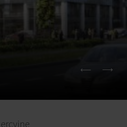
ercyjne