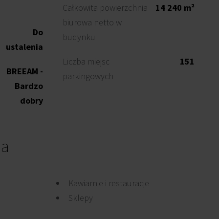
Całkowita powierzchnia
14 240 m²
biurowa netto w
Do
budynku
ustalenia
Liczba miejsc
151
BREEAM -
parkingowych
Bardzo
dobry
ia
Kawiarnie i restauracje
Sklepy