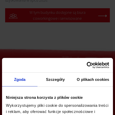
użytkowania w lipcu 2020.
W tym budynku dostępne są biura
coworkingowe i serwisowane
Jesteś zainteresowany tą ofertą?
Zgoda
Szczegóły
O plikach cookies
Niniejsza strona korzysta z plików cookie
ZADZWOŃ I DOWIEDZ SIĘ WIĘCEJ
Wykorzystujemy pliki cookie do spersonalizowania treści
i reklam, aby oferować funkcje społecznościowe i
+48 539 096 754