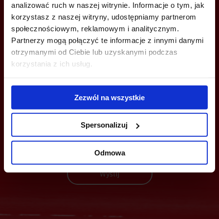
analizować ruch w naszej witrynie. Informacje o tym, jak
trojmiasto@bazabiur.pl
korzystasz z naszej witryny, udostępniamy partnerom
społecznościowym, reklamowym i analitycznym.
Partnerzy mogą połączyć te informacje z innymi danymi
otrzymanymi od Ciebie lub uzyskanymi podczas
korzystania z ich usług.
MOŻESZ TEŻ ZOSTAWIĆ SWÓJ NUMER, A MY SKONTAKTUJEMY SIĘ
Z TOBĄ
Zezwól na wszystkie
Spersonalizuj
Odmowa
Wyślij