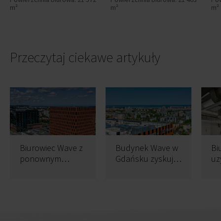
m²
m²
m²
Przeczytaj ciekawe artykuły
Biurowiec Wave z
Budynek Wave w
Bi
ponownym
Gdańsku zyskuje
uz
certyfikatem
nowego najemcę
ce
WELL Core &
Shell na poziomie
Gold