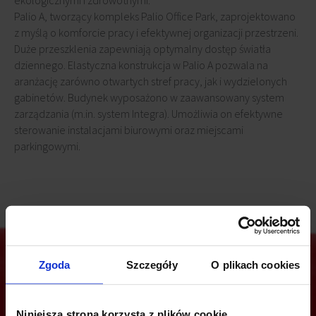
ekologicznymi i zdrowotnymi.
Palio A, tworzący kompleks Palio Office Park, zaprojektowano
z myślą o komforcie pracy i efektywnej organizacji przestrzeni.
Duże przeszklenia zapewniają optymalny dostęp światła
dziennego. Elastyczna konstrukcja w Palio A pozwala na
aranżację zarówno otwartych stref pracy, jak i wydzielonych
gabinetów. Budynek wyposażono w zaawansowany system
zarządzania (m.in. system Integra). Umożliwia on efektywne
sterowanie instalacjami biurowymi oraz miejscami
parkingowymi.
Zgoda
Szczegóły
O plikach cookies
Jesteś zainteresowany tą ofertą?
Niniejsza strona korzysta z plików cookie