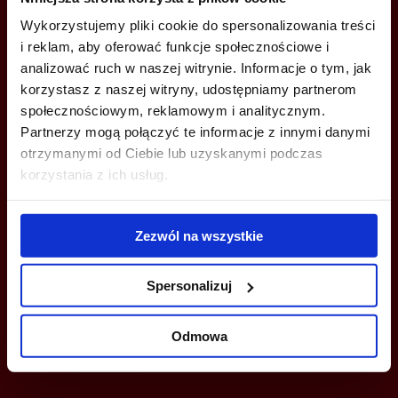
Wykorzystujemy pliki cookie do spersonalizowania treści
i reklam, aby oferować funkcje społecznościowe i
ZADZWOŃ I DOWIEDZ SIĘ WIĘCEJ
analizować ruch w naszej witrynie. Informacje o tym, jak
korzystasz z naszej witryny, udostępniamy partnerom
+48 539 096 754
społecznościowym, reklamowym i analitycznym.
Partnerzy mogą połączyć te informacje z innymi danymi
trojmiasto@bazabiur.pl
otrzymanymi od Ciebie lub uzyskanymi podczas
korzystania z ich usług.
Zezwól na wszystkie
MOŻESZ TEŻ ZOSTAWIĆ SWÓJ NUMER, A MY SKONTAKTUJEMY SIĘ
Z TOBĄ
Spersonalizuj
Odmowa