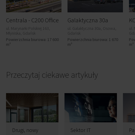
Centrala - C200 Office
Galaktyczna 30a
K
ul. Marynarki Polskiej 163,
ul. Galaktyczna 30a, Osowa,
ul.
Młyniska, Gdańsk
Gdańsk
Gd
Powierzchnia biurowa: 17 600
Powierzchnia biurowa: 1 670
Pow
m²
m²
m²
Przeczytaj ciekawe artykuły
Drugi, nowy
Sektor IT
Pa