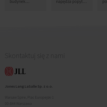
budynek
napędza popyt
po
gdańskiego
na biura w Polsce
uż
kompleksu Palio
Office Park dostał
pozwolenie na
użytkowanie
Skontaktuj się z nami
Jones Lang LaSalle Sp. z o.o.
Warsaw Spire, Plac Europejski 1
00-844 Warszawa