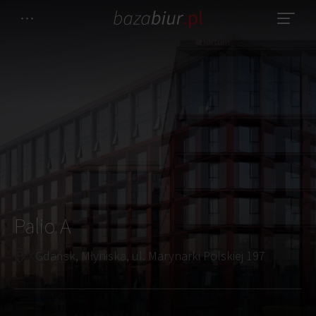
Palio A
Gdańsk, Młyniska, ul. Marynarki Polskiej 197