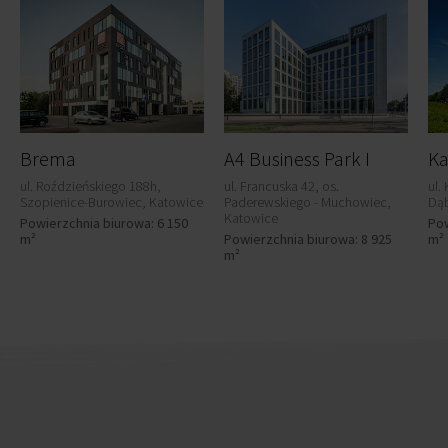
Brema
A4 Business Park I
ul. Roździeńskiego 188h,
ul. Francuska 42, os.
ul.
Szopienice-Burowiec, Katowice
Paderewskiego - Muchowiec,
Dąb
Katowice
Powierzchnia biurowa: 6 150
Pow
m²
Powierzchnia biurowa: 8 925
m²
m²