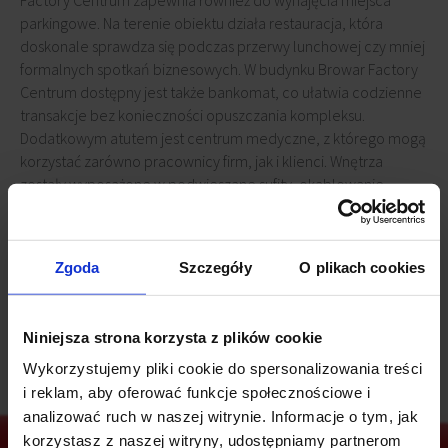
Factory Centrum zapewnia również do wynajęcia miejsca
parkingowe. Na terenie obiektu działa restauracja, która
doskonale sprawdza się podczas przerwy lunchowej czy mniej
formalnych spotkań biznesowych. W budynku Browar Factory
Centrum dostępny jest także bankomat, co ułatwia codzienne
transakcje bez konieczności opuszczania kompleksu.
Dodatkowym atutem jest centrum medyczne, z którego mogą
korzystać zarówno pracownicy firm, jak i klienci. Wnętrza
zostały wyposażone w podwieszane sufity, okablowanie
elektryczne, komputerowe i telefoniczne, co pozwala na
łatwe prowadzenie instalacji oraz bezproblemowe
podłączanie sprzętu. W budynku Browar Factory Centrum
Zgoda
Szczegóły
O plikach cookies
dostępne są szybkie łącza światłowodowe, gwarantujące
stabilny i błyskawiczny dostęp do internetu.
Niniejsza strona korzysta z plików cookie
Wykorzystujemy pliki cookie do spersonalizowania treści
i reklam, aby oferować funkcje społecznościowe i
analizować ruch w naszej witrynie. Informacje o tym, jak
korzystasz z naszej witryny, udostępniamy partnerom