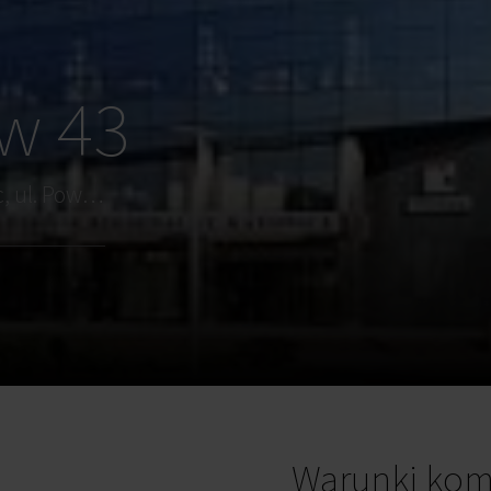
w 43
Katowice, os. Paderewskiego - Muchowiec, ul. Powstańców 43
Warunki kom