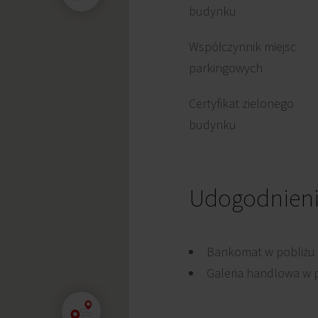
budynku
Współczynnik miejsc
parkingowych
Certyfikat zielonego
budynku
Udogodnien
Bankomat w pobliżu
Galeria handlowa w 