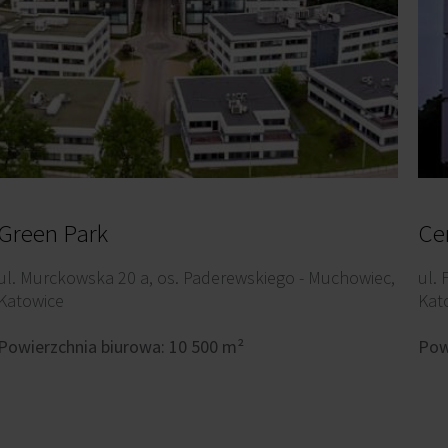
Green Park
Ce
ul. Murckowska 20 a, os. Paderewskiego - Muchowiec,
ul.
Katowice
Kat
Powierzchnia biurowa: 10 500 m²
Pow