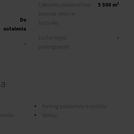
Całkowita powierzchnia
5 500 m²
biurowa netto w
Do
budynku
ustalenia
Liczba miejsc
-
-
parkingowych
ia
Parking podziemny w pobliżu
pobliżu
Sklepy