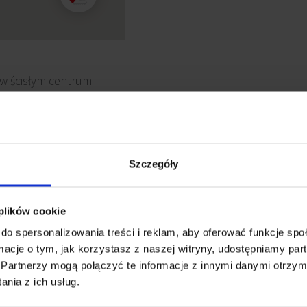
w ścisłym centrum
acyjnymi: Drogowej
). Lokalizacja w centrum
 i również
a pieszo w ciągu 10
Szczegóły
 plików cookie
do spersonalizowania treści i reklam, aby oferować funkcje sp
ormacje o tym, jak korzystasz z naszej witryny, udostępniamy p
Partnerzy mogą połączyć te informacje z innymi danymi otrzym
nia z ich usług.
lowanie komputerowe
Ścianki działowe