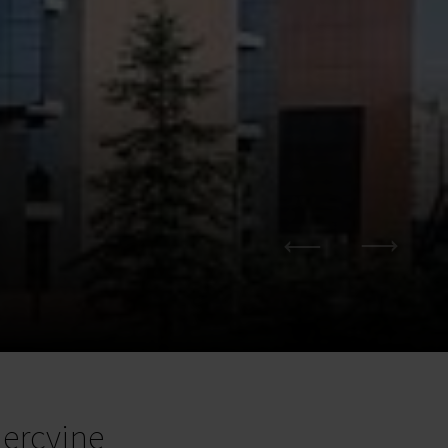
ercyjne