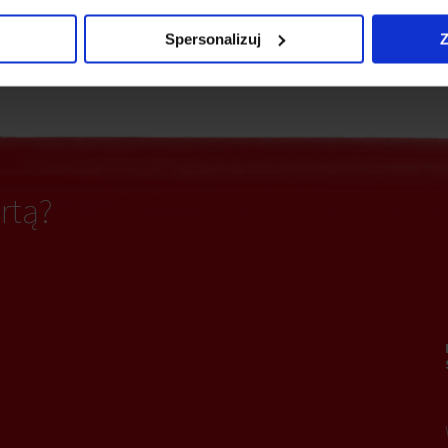
Spersonalizuj
Z
Ochrona
owanie elektryczne
rtą?