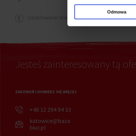
Odmowa
Okabl
Okablowanie telefoniczne
Jesteś zainteresowany tą ofe
ZADZWOŃ I DOWIEDZ SIĘ WIĘCEJ
+48 12 294 94 33
katowice@baza
biur.pl