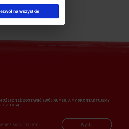
ezwól na wszystkie
MOŻESZ TEŻ ZOSTAWIĆ SWÓJ NUMER, A MY SKONTAKTUJEMY
SIĘ Z TOBĄ
Wyślij