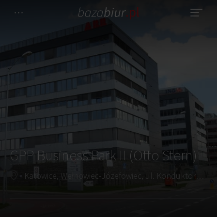
GPP Business Park II (Otto Stern)
Katowice, Wełnowiec-Józefowiec, ul. Konduktorska 35