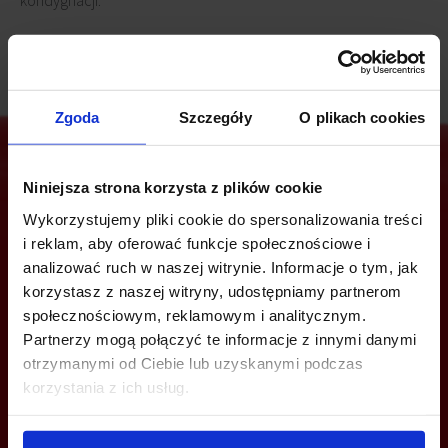
kondygnacji.
Zgoda
Szczegóły
O plikach cookies
Niniejsza strona korzysta z plików cookie
Jesteś zainteresowany tą ofertą?
Wykorzystujemy pliki cookie do spersonalizowania treści
i reklam, aby oferować funkcje społecznościowe i
analizować ruch w naszej witrynie. Informacje o tym, jak
korzystasz z naszej witryny, udostępniamy partnerom
ZADZWOŃ I DOWIEDZ SIĘ WIĘCEJ
społecznościowym, reklamowym i analitycznym.
Partnerzy mogą połączyć te informacje z innymi danymi
otrzymanymi od Ciebie lub uzyskanymi podczas
+48 12 294 94 33
korzystania z ich usług.
katowice@bazabiur.pl