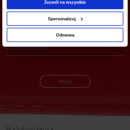
Zezwól na wszystkie
Spersonalizuj
MOŻESZ TEŻ ZOSTAWIĆ SWÓJ NUMER, A MY SKONTAKTUJEMY SIĘ
Z TOBĄ
Odmowa
Wyślij
Podobne biura