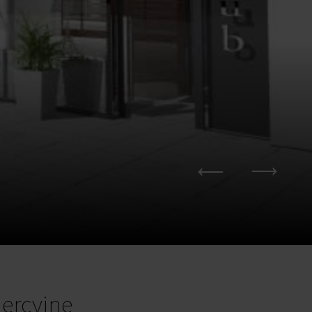
ercyjne