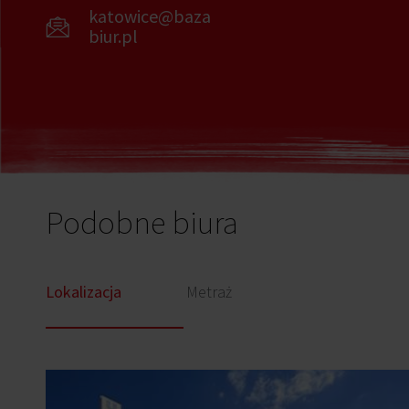
katowice@baza
biur.pl
Podobne biura
Lokalizacja
Metraż