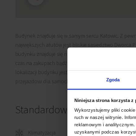
Budynek znajduje się w samym sercu Katowic. Z pewn
największych atutów jest bliskie sąsiedztwo Dworca 
budynku znajduje się nowoczesna Galeria Katowicka,
czas na zakupach bądź zjeść posiłek w jednej z wielu r
lokalizacji budynku jest możliwość podjechania bliże
Zgoda
przejazdowi dla samochodów.
Niniejsza strona korzysta z
Standardowe wykończenie
Wykorzystujemy pliki cookie 
ruch w naszej witrynie. Inf
reklamowym i analitycznym. 
Klimatyzacja
uzyskanymi podczas korzysta
Okab