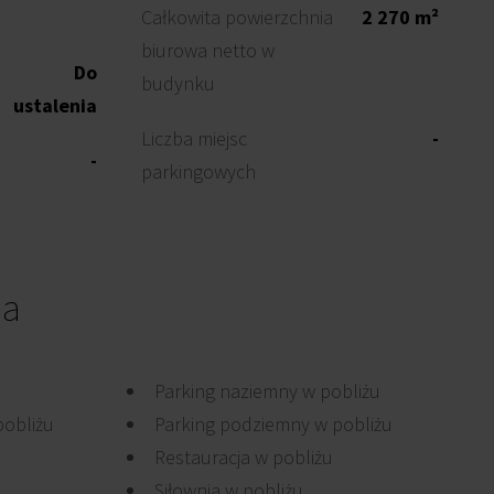
Całkowita powierzchnia
2 270 m²
biurowa netto w
Do
budynku
ustalenia
Liczba miejsc
-
-
parkingowych
ia
Parking naziemny w pobliżu
pobliżu
Parking podziemny w pobliżu
Restauracja w pobliżu
Siłownia w pobliżu