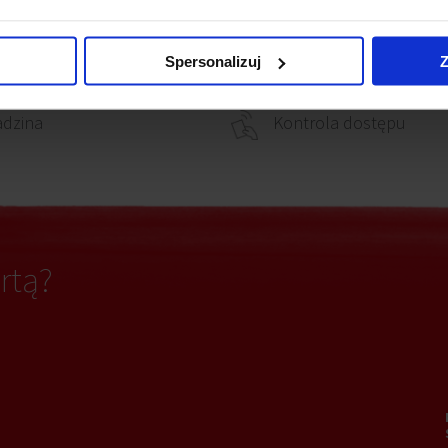
Ochrona
owanie elektryczne
Spersonalizuj
Z
adzina
Kontrola dostępu
rtą?