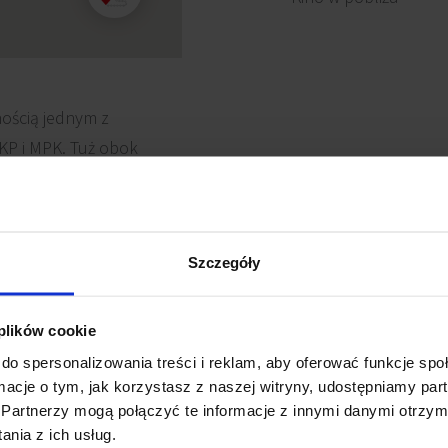
ością jednym z
PKP i MPK. Tuż obok
 gdzie można spędzić
estauracji. Dużą zaletą
j dzięki podziemnemu
Szczegóły
 plików cookie
do spersonalizowania treści i reklam, aby oferować funkcje sp
ormacje o tym, jak korzystasz z naszej witryny, udostępniamy p
Partnerzy mogą połączyć te informacje z innymi danymi otrzym
nia z ich usług.
lowanie komputerowe
Recepcja