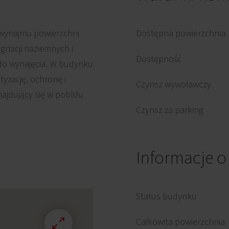
wynajmu powierzchni
Dostępna powierzchnia
gnacji naziemnych i
Dostępność
do wynajęcia. W budynku
yzację, ochronę i
Czynsz wywoławczy
jdujący się w pobliżu
Czynsz za parking
Informacje 
Status budynku
Całkowita powierzchnia