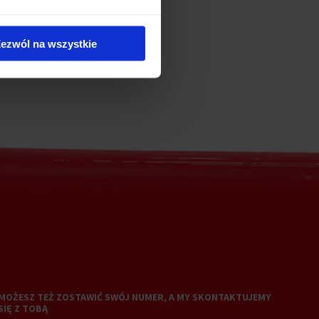
ezwól na wszystkie
MOŻESZ TEŻ ZOSTAWIĆ SWÓJ NUMER, A MY SKONTAKTUJEMY
SIĘ Z TOBĄ