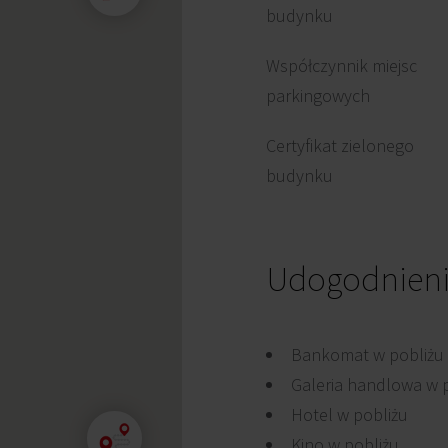
budynku
Współczynnik miejsc
parkingowych
Certyfikat zielonego
budynku
Udogodnien
Bankomat w pobliżu
Galeria handlowa w 
Hotel w pobliżu
Kino w pobliżu