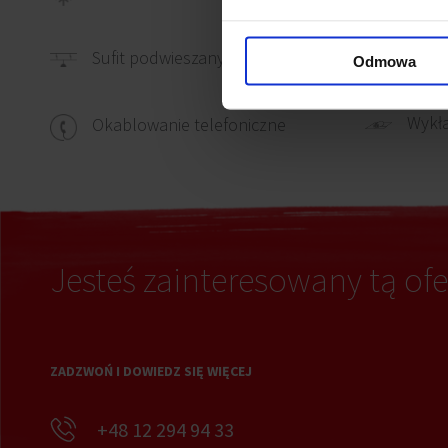
Okabl
Sufit podwieszany
Odmowa
Wykł
Okablowanie telefoniczne
Jesteś zainteresowany tą ofe
ZADZWOŃ I DOWIEDZ SIĘ WIĘCEJ
+48 12 294 94 33