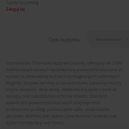
Czynsz za parking
Zaloguj się
Opis budynku
Opis lokalizacji
Sosnowiecka 75 to nowy budynek biurowy, oferujący ok. 2 000
metrów kwadratowych wysokiej klasy powierzchni biurowej do
wynajęcia, ulokowanej na trzech kondygnacjach naziemnych.
Wygodę i bezpieczeństwo pracy w budynku zapewnią między
innymi: recepcja, dwie windy, elektroniczny system kontroli
dostępu oraz całodobowa ochrona obiektu. Standard
wykończeń powierzchni biurowych obejmuje m.in.:
podnoszone podłogi, podwieszane sufity, okablowanie
sieciowe i telefoniczne, wykończone kuchnie i łazienki oraz
system klimatyzacji i wentylacji.