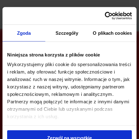
Zgoda
Szczegóły
O plikach cookies
Niniejsza strona korzysta z plików cookie
Jesteś zainteresowany tą ofertą?
Wykorzystujemy pliki cookie do spersonalizowania treści
i reklam, aby oferować funkcje społecznościowe i
analizować ruch w naszej witrynie. Informacje o tym, jak
korzystasz z naszej witryny, udostępniamy partnerom
ZADZWOŃ I DOWIEDZ SIĘ WIĘCEJ
społecznościowym, reklamowym i analitycznym.
Partnerzy mogą połączyć te informacje z innymi danymi
+48 12 294 94 30
otrzymanymi od Ciebie lub uzyskanymi podczas
korzystania z ich usług.
krakow@bazabiur.pl
Zezwól na wszystkie