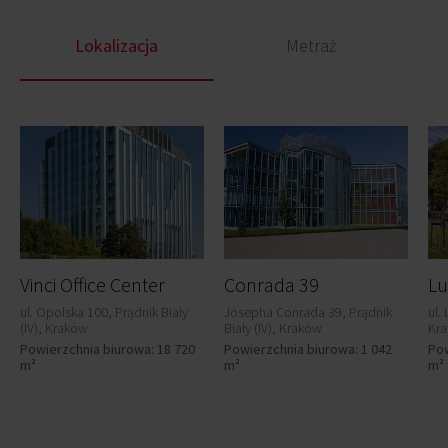
Lokalizacja
Metraż
Vinci Office Center
Conrada 39
Lu
ul. Opolska 100, Prądnik Biały
Josepha Conrada 39, Prądnik
ul.
(IV), Kraków
Biały (IV), Kraków
Kr
Powierzchnia biurowa: 18 720
Powierzchnia biurowa: 1 042
Pow
m²
m²
m²