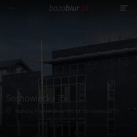
Sosnowiecka 75
Kraków, Prądnik Biały (IV), ul. Sosnowiecka 75