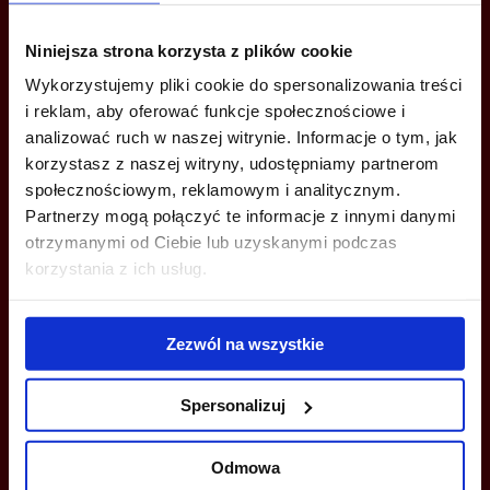
ZADZWOŃ I DOWIEDZ SIĘ WIĘCEJ
Niniejsza strona korzysta z plików cookie
Wykorzystujemy pliki cookie do spersonalizowania treści
+48 12 294 94 30
i reklam, aby oferować funkcje społecznościowe i
analizować ruch w naszej witrynie. Informacje o tym, jak
krakow@bazabiur.pl
korzystasz z naszej witryny, udostępniamy partnerom
społecznościowym, reklamowym i analitycznym.
Partnerzy mogą połączyć te informacje z innymi danymi
otrzymanymi od Ciebie lub uzyskanymi podczas
korzystania z ich usług.
MOŻESZ TEŻ ZOSTAWIĆ SWÓJ NUMER, A MY SKONTAKTUJEMY SIĘ
Z TOBĄ
Zezwól na wszystkie
Spersonalizuj
Odmowa