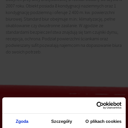
2007 roku. Obiekt posiada 8 kondygnacji naziemnych oraz 1
kondygnację podziemną i oferuje 2 400 m. kw. powierzchni
biurowej. Standard biur obejmuje m.in.: klimatyzację, pełne
okablowanie czy dwustronne zasilanie. W zgodzie ze
standardami bezpieczeństwa znajdują się tam czujniki dymu,
recepcja, ochrona. Podział powierzchni ściankami oraz
podwieszany sufit pozwalają najemcom na dopasowanie biura
do swoich potrzeb.
Jesteś zainteresowany tą ofertą?
Zgoda
Szczegóły
O plikach cookies