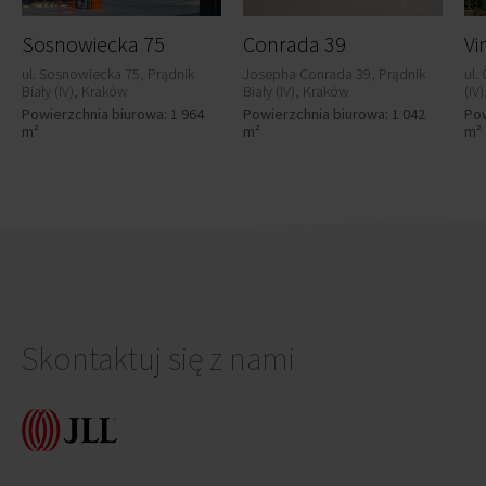
Sosnowiecka 75
Conrada 39
Vi
ul. Sosnowiecka 75, Prądnik
Josepha Conrada 39, Prądnik
ul.
Biały (IV), Kraków
Biały (IV), Kraków
(IV
Powierzchnia biurowa: 1 964
Powierzchnia biurowa: 1 042
Pow
m²
m²
m²
Skontaktuj się z nami