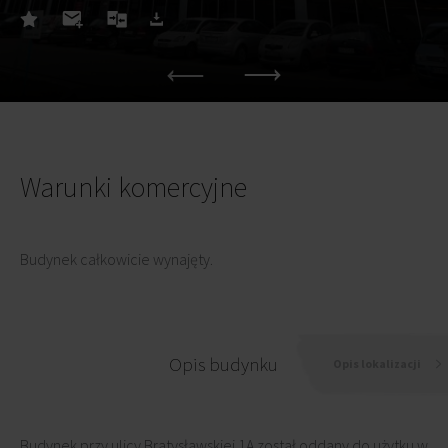
Warunki komercyjne
Budynek całkowicie wynajęty.
Opis budynku
Opis lokalizacji
Budynek przy ulicy Bratysławskiej 1A został oddany do użytku w