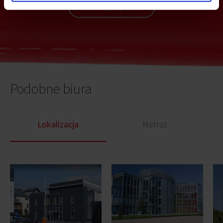
Wyślij
Podobne biura
Lokalizacja
Metraż