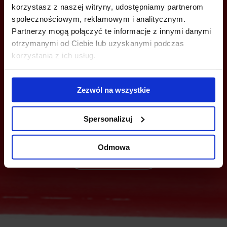
korzystasz z naszej witryny, udostępniamy partnerom
społecznościowym, reklamowym i analitycznym.
Partnerzy mogą połączyć te informacje z innymi danymi
otrzymanymi od Ciebie lub uzyskanymi podczas
korzystania z ich usług.
MOŻESZ TEŻ ZOSTAWIĆ SWÓJ NUMER, A MY SKONTAKTUJEMY SIĘ
Z TOBĄ
Zezwól na wszystkie
Spersonalizuj
Odmowa
Wyślij