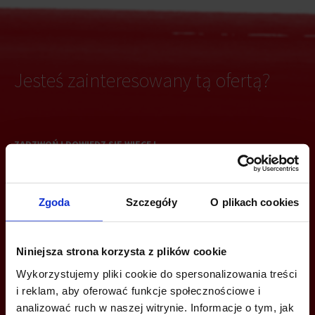
Jesteś zainteresowany tą ofertą?
ZADZWOŃ I DOWIEDZ SIĘ WIĘCEJ
Joanna Tomala
+48 508 122 312
Zgoda
Szczegóły
O plikach cookies
joanna.tomala@jll.com
Niniejsza strona korzysta z plików cookie
Agnieszka Majka-Pietruszka
Wykorzystujemy pliki cookie do spersonalizowania treści
+48 735 198 028
i reklam, aby oferować funkcje społecznościowe i
a.majkapietruszka@jll.com
analizować ruch w naszej witrynie. Informacje o tym, jak