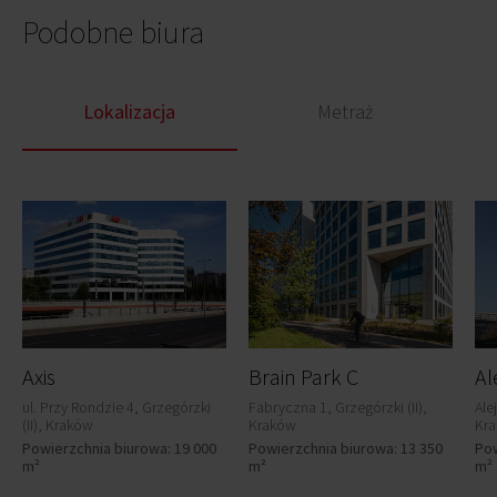
Podobne biura
Lokalizacja
Metraż
Axis
Brain Park C
Al
ul. Przy Rondzie 4, Grzegórzki
Fabryczna 1, Grzegórzki (II),
Ale
(II), Kraków
Kraków
Kr
Powierzchnia biurowa: 19 000
Powierzchnia biurowa: 13 350
Pow
m²
m²
m²