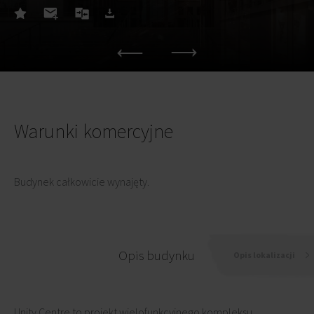
Warunki komercyjne
Budynek całkowicie wynajęty.
Opis budynku
Opis lokalizacji
Unity Centre to projekt wielofunkcyjnego kompleksu,