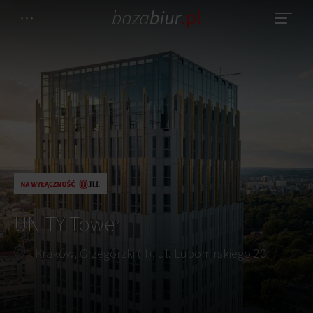
UNITY Tower
Kraków, Grzegórzki (II), ul. Lubomirskiego 20