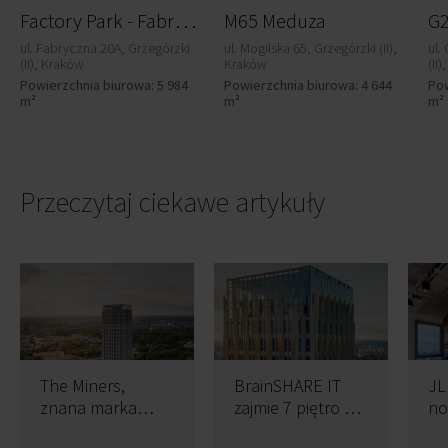
F
actory Park - Fabryczna 20A
M65 Meduza
G2
ul. Fabryczna 20A, Grzegórzki
ul. Mogilska 65, Grzegórzki (II),
ul.
(II), Kraków
Kraków
(II
Powierzchnia biurowa: 5 984
Powierzchnia biurowa: 4 644
Pow
m²
m²
m²
Przeczytaj ciekawe artykuły
The Miners,
BrainSHARE IT
JLL
znana marka
zajmie 7 piętro w
no
kawiarni
krakowskim
kr