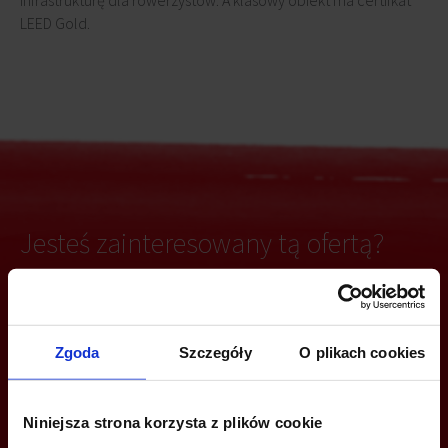
infrastrukturę dla rowerzystów. A klasowy obiekt ma certifkat
LEED Gold.
Jesteś zainteresowany tą ofertą?
ZADZWOŃ I DOWIEDZ SIĘ WIĘCEJ
Zgoda
Szczegóły
O plikach cookies
Joanna Tomala
+48 508 122 312
Niniejsza strona korzysta z plików cookie
joanna.tomala@jll.com