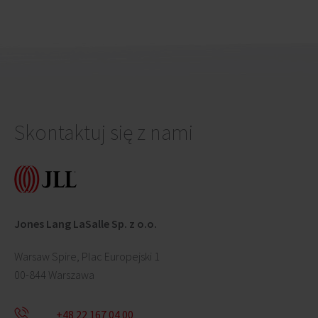
speciality, już
UNITY TOWER
UN
wkrótce otworzy
swój drugi lokal w
Krakowie w UNITY
Centre.
Skontaktuj się z nami
Jones Lang LaSalle Sp. z o.o.
Warsaw Spire, Plac Europejski 1
00-844 Warszawa
+48 22 167 04 00