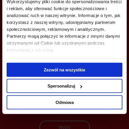
Wykorzystujemy pliki cookie do spersonalizowania treści
i reklam, aby oferować funkcje społecznościowe i
Agnieszka Majka-Pietruszka
analizować ruch w naszej witrynie. Informacje o tym, jak
korzystasz z naszej witryny, udostępniamy partnerom
+48 735 198 028
społecznościowym, reklamowym i analitycznym.
a.majkapietruszka@jll.com
Partnerzy mogą połączyć te informacje z innymi danymi
otrzymanymi od Ciebie lub uzyskanymi podczas
korzystania z ich usług.
MOŻESZ TEŻ ZOSTAWIĆ SWÓJ NUMER, A MY SKONTAKTUJEMY SIĘ
Zezwól na wszystkie
Z TOBĄ
Spersonalizuj
Odmowa
Wyślij