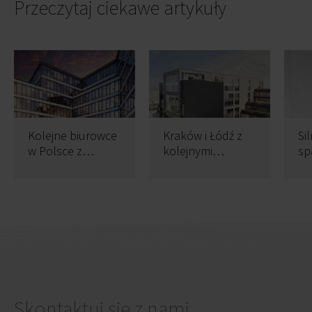
Przeczytaj ciekawe artykuły
Kolejne biurowce
Kraków i Łódź z
Si
w Polsce z
kolejnymi
sp
odnowionym
certyfikatami
pu
certyfikatem
ca
WELL
Skontaktuj się z nami