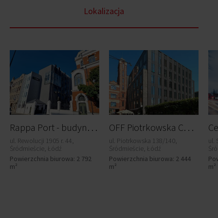
Lokalizacja
R
appa Port - budynek D
O
FF Piotrkowska Center Teal Office
ul. Rewolucji 1905 r. 44,
ul. Piotrkowska 138/140,
ul.
Śródmieście, Łódź
Śródmieście, Łódź
Śró
Powierzchnia biurowa: 2 792
Powierzchnia biurowa: 2 444
Pow
m²
m²
m²