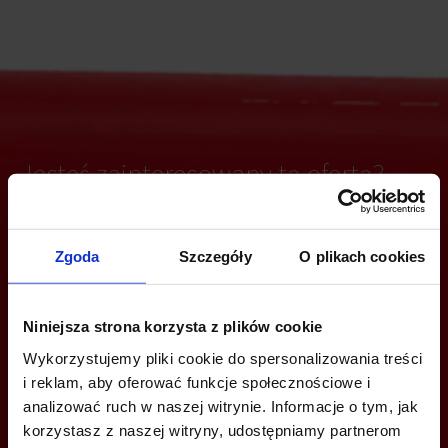
Jesteś zainteresowany tą ofertą?
Zgoda
Szczegóły
O plikach cookies
ZADZWOŃ I DOWIEDZ SIĘ WIĘCEJ
+48 22 167 04 00
Niniejsza strona korzysta z plików cookie
info@bazabiur.pl
Wykorzystujemy pliki cookie do spersonalizowania treści
i reklam, aby oferować funkcje społecznościowe i
analizować ruch w naszej witrynie. Informacje o tym, jak
korzystasz z naszej witryny, udostępniamy partnerom