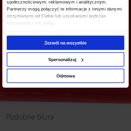
społecznościowym, reklamowym i analitycznym.
Partnerzy mogą połączyć te informacje z innymi danymi
MOŻESZ TEŻ ZOSTAWIĆ SWÓJ NUMER, A MY SKONTAKTUJEMY SIĘ
Z TOBĄ
otrzymanymi od Ciebie lub uzyskanymi podczas
korzystania z ich usług.
Zezwól na wszystkie
Spersonalizuj
Wyślij
Odmowa
Podobne biura