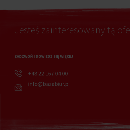
Jesteś zainteresowany tą ofe
ZADZWOŃ I DOWIEDZ SIĘ WIĘCEJ
+48 22 167 04 00
info@bazabiur.p
l