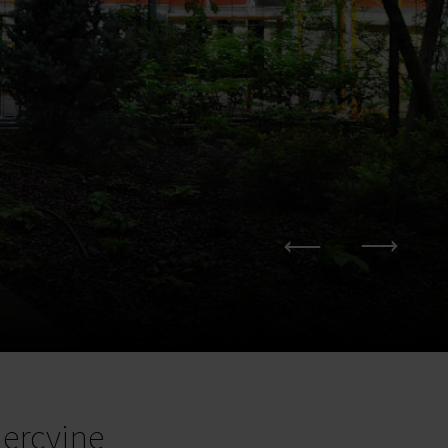
ercyjne