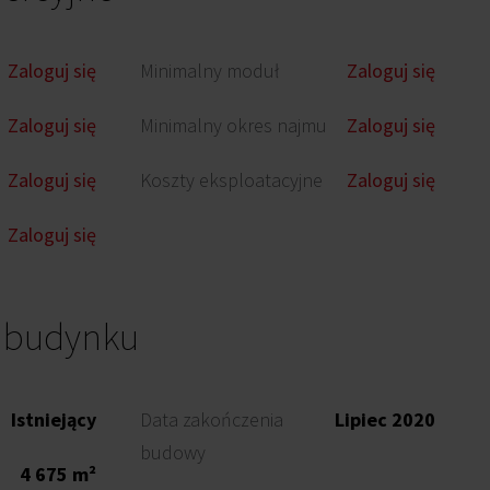
Zaloguj się
Minimalny moduł
Zaloguj się
Zaloguj się
Minimalny okres najmu
Zaloguj się
Zaloguj się
Koszty eksploatacyjne
Zaloguj się
Zaloguj się
o budynku
Istniejący
Data zakończenia
Lipiec 2020
budowy
4 675 m²