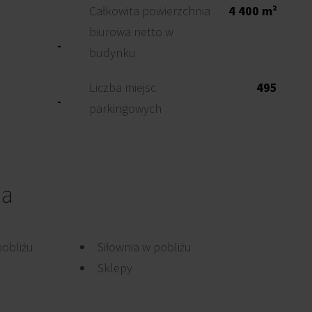
Całkowita powierzchnia
4 400 m²
biurowa netto w
-
budynku
Liczba miejsc
495
-
parkingowych
ia
pobliżu
Siłownia w pobliżu
Sklepy