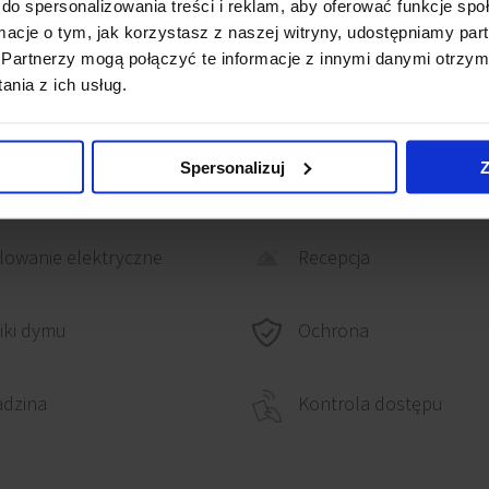
do spersonalizowania treści i reklam, aby oferować funkcje sp
ormacje o tym, jak korzystasz z naszej witryny, udostępniamy p
Partnerzy mogą połączyć te informacje z innymi danymi otrzym
nia z ich usług.
Spersonalizuj
Z
lowanie komputerowe
Ścianki działowe
Recepcja
owanie elektryczne
Ochrona
iki dymu
adzina
Kontrola dostępu