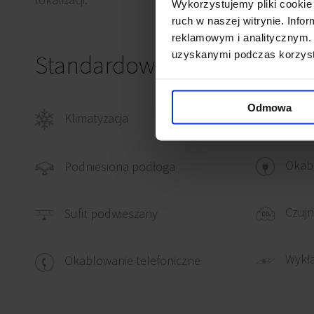
Wykorzystujemy pliki cookie 
ruch w naszej witrynie. Inf
reklamowym i analitycznym. 
uzyskanymi podczas korzysta
Standardowe wykończenie
Odmowa
Klimatyzacja
Okab
Okabl
Podniesiona podłoga
Czujn
Sufit podwieszany
Wykł
Okablowanie telefoniczne