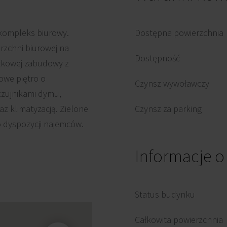
y kompleks biurowy.
Dostępna powierzchnia
zchni biurowej na
Dostępność
ytkowej zabudowy z
owe piętro o
Czynsz wywoławczy
czujnikami dymu,
z klimatyzacją. Zielone
Czynsz za parking
o dyspozycji najemców.
Informacje 
Status budynku
Całkowita powierzchnia