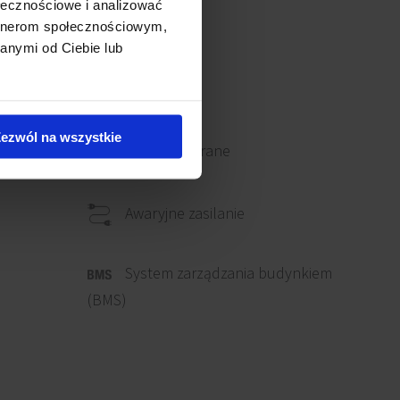
ołecznościowe i analizować
artnerom społecznościowym,
anymi od Ciebie lub
ezwól na wszystkie
Okna otwierane
Awaryjne zasilanie
System zarządzania budynkiem
(BMS)