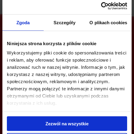
Zgoda
Szczegóły
O plikach cookies
Jesteś zainteresowany tą ofertą?
Niniejsza strona korzysta z plików cookie
Wykorzystujemy pliki cookie do spersonalizowania treści
i reklam, aby oferować funkcje społecznościowe i
analizować ruch w naszej witrynie. Informacje o tym, jak
ZADZWOŃ I DOWIEDZ SIĘ WIĘCEJ
korzystasz z naszej witryny, udostępniamy partnerom
społecznościowym, reklamowym i analitycznym.
+48 22 167 04 00
Partnerzy mogą połączyć te informacje z innymi danymi
otrzymanymi od Ciebie lub uzyskanymi podczas
info@bazabiur.pl
korzystania z ich usług.
Zezwól na wszystkie