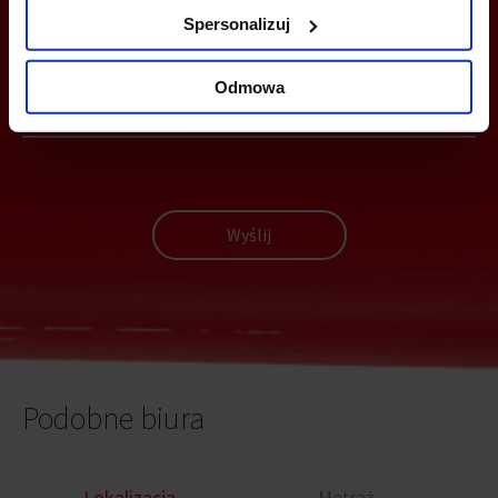
MOŻESZ TEŻ ZOSTAWIĆ SWÓJ NUMER, A MY SKONTAKTUJEMY SIĘ
Spersonalizuj
Z TOBĄ
Odmowa
Wyślij
Podobne biura
Lokalizacja
Metraż