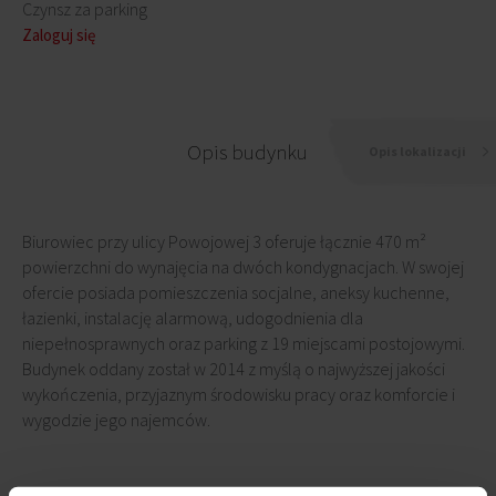
Czynsz za parking
Zaloguj się
Opis budynku
Opis lokalizacji
Biurowiec przy ulicy Powojowej 3 oferuje łącznie 470 m²
powierzchni do wynajęcia na dwóch kondygnacjach. W swojej
ofercie posiada pomieszczenia socjalne, aneksy kuchenne,
łazienki, instalację alarmową, udogodnienia dla
niepełnosprawnych oraz parking z 19 miejscami postojowymi.
Budynek oddany został w 2014 z myślą o najwyższej jakości
wykończenia, przyjaznym środowisku pracy oraz komforcie i
wygodzie jego najemców.