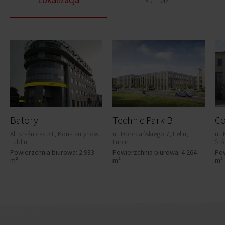
Batory
Technic Park B
Co
Al. Kraśnicka 31, Konstantynów,
ul. Dobrzańskiego 7, Felin,
ul.
Lublin
Lublin
Śró
Powierzchnia biurowa: 2 933
Powierzchnia biurowa: 4 264
Pow
m²
m²
m²