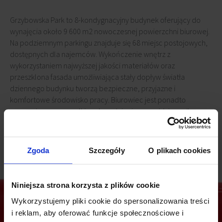
Grzybowska Park to 8-kondygnacyjny budynek oferujący do
wynajęcia około 9 600 m2 nowoczesnej powierzchni biurowej.
Na podziemnym parkingu znajduje się 68 miejsc postojowych,
dostępnych dla najemców. Wykończenie wnętrz z
wykorzystaniem najwyższej jakości materiałów oraz
przeszklona fasada umożliwiająca stały dopływ światła
dziennego budynku tworzą bezpieczne, przyjazne i
komfortowe środowisko pracy. Biurowiec jest ponadto
wyposażony we wszelkie udogodnienia przewidziane dla
budynków tej klasy.
Zgoda
Szczegóły
O plikach cookies
Niniejsza strona korzysta z plików cookie
Wykorzystujemy pliki cookie do spersonalizowania treści
i reklam, aby oferować funkcje społecznościowe i