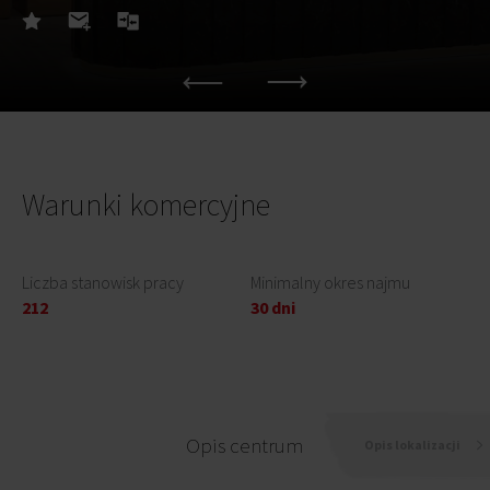
Warunki komercyjne
Liczba stanowisk pracy
Minimalny okres najmu
212
30 dni
Opis centrum
Opis lokalizacji