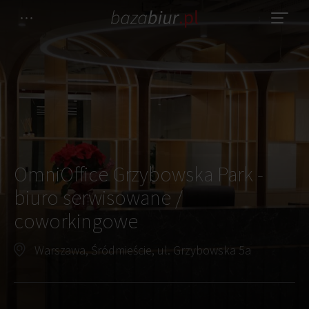
OmniOffice Grzybowska Park -
biuro serwisowane /
coworkingowe
Warszawa, Śródmieście, ul. Grzybowska 5a