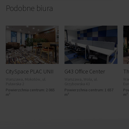
Podobne biura
CitySpace PLAC UNII
G43 Office Center
Warszawa, Mokotów, ul.
Warszawa, Wola, ul.
War
Puławska 2
Grzybowska 43
Eur
Powierzchnia centrum: 2 065
Powierzchnia centrum: 1 657
Pow
m²
m²
m²