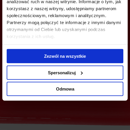
analizować ruch w naszej witrynie. Informacje o tym, jak
Jesteś zainteresowany tą ofertą?
korzystasz z naszej witryny, udostępniamy partnerom
społecznościowym, reklamowym i analitycznym.
Partnerzy mogą połączyć te informacje z innymi danymi
otrzymanymi od Ciebie lub uzyskanymi podczas
ZADZWOŃ I DOWIEDZ SIĘ WIĘCEJ
korzystania z ich usług.
+48 22 167 04 00
Zezwól na wszystkie
flexoffice@bazabiur.pl
Spersonalizuj
Wyślij zapytanie
Odmowa
Zapytanie zbiorcze