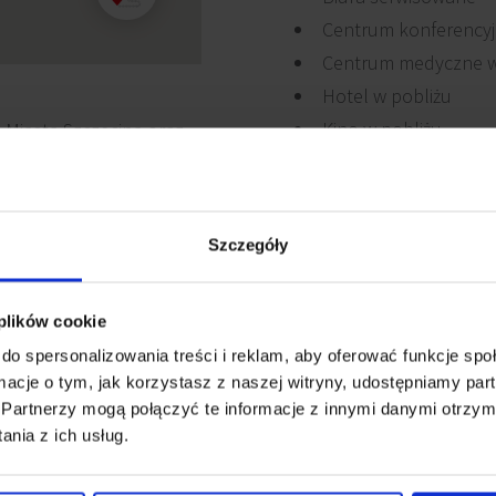
Centrum konferencyj
Centrum medyczne w
Hotel w pobliżu
Kino w pobliżu
 Miasta Szczecina oraz
Szczegóły
 plików cookie
owanie elektryczne
Ścianki działowe
do spersonalizowania treści i reklam, aby oferować funkcje sp
ormacje o tym, jak korzystasz z naszej witryny, udostępniamy p
Partnerzy mogą połączyć te informacje z innymi danymi otrzym
Recepcja
iki dymu
nia z ich usług.