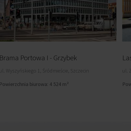
Brama Portowa I - Grzybek
La
ul. Wyszyńskiego 1, Śródmieście, Szczecin
ul.
Powierzchnia biurowa: 4 524 m²
Pow