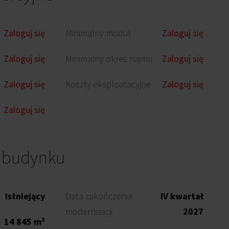
Zaloguj się
Minimalny moduł
Zaloguj się
Zaloguj się
Minimalny okres najmu
Zaloguj się
Zaloguj się
Koszty eksploatacyjne
Zaloguj się
Zaloguj się
o budynku
Istniejący
Data zakończenia
IV kwartał
modernizacji
2027
14 845 m²