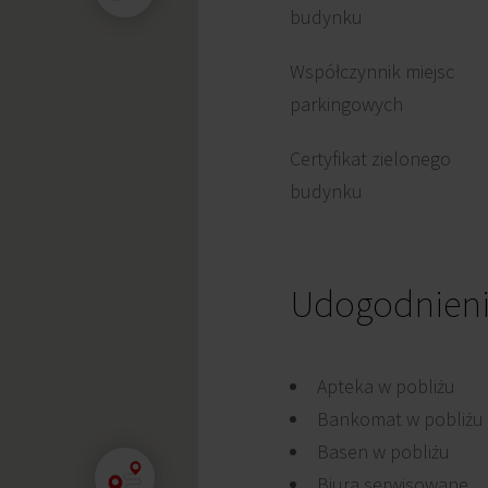
budynku
Współczynnik miejsc
parkingowych
Certyfikat zielonego
budynku
Udogodnien
Apteka w pobliżu
Bankomat w pobliżu
Basen w pobliżu
Biura serwisowane