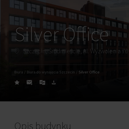
Silver Office
Szczecin, Śródmieście, Al. Wyzwolenia 70
Biura
Biura do wynajęcia Szczecin
Silver Office
Opis budynku