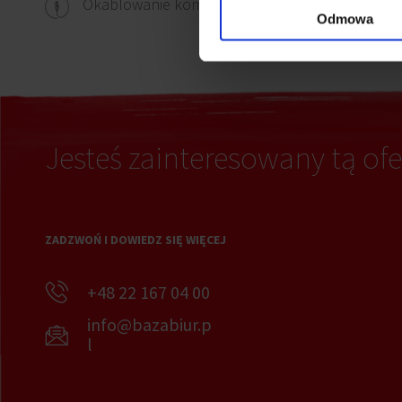
Wykł
Okablowanie komputerowe
Odmowa
Jesteś zainteresowany tą ofe
ZADZWOŃ I DOWIEDZ SIĘ WIĘCEJ
+48 22 167 04 00
info@bazabiur.p
l