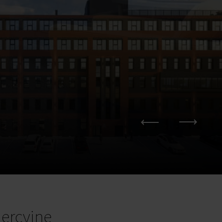
ercyjne