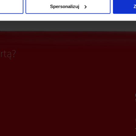
Ochrona
adzina
Spersonalizuj
Z
rtą?