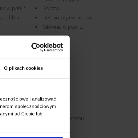
ne w pobliżu
Poczta
 pobliżu
Restauracja w pobliżu
Siłownia w pobliżu
O plikach cookies
Światłowody
ołecznościowe i analizować
artnerom społecznościowym,
anymi od Ciebie lub
Kontrola dostępu