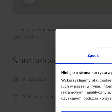
Lokalizacja w Śródmieściu Szczecina, tuż obok Urzędu
Jasnych Błoni
Zgoda
Standardowe wykończenie
Niniejsza strona korzysta z
Klimatyzacja
Okabl
Wykorzystujemy pliki cookie 
ruch w naszej witrynie. Inf
reklamowym i analitycznym. 
Czujn
Sufit podwieszany
uzyskanymi podczas korzysta