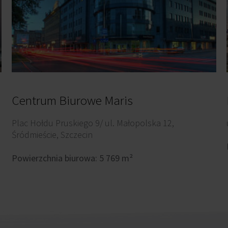
Centrum Biurowe Maris
Plac Hołdu Pruskiego 9/ ul. Małopolska 12,
Śródmieście, Szczecin
Powierzchnia biurowa: 5 769 m²