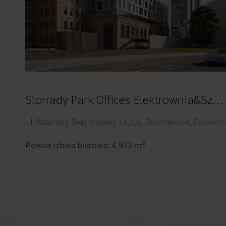
Storrady Park Offices Elektrownia&Szpilka
ul. Storrady Świętosławy 1a,b,c, Śródmieście, Szczecin
Powierzchnia biurowa: 6 923 m²