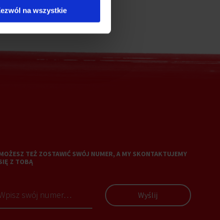
ezwól na wszystkie
MOŻESZ TEŻ ZOSTAWIĆ SWÓJ NUMER, A MY SKONTAKTUJEMY
SIĘ Z TOBĄ
Wyślij