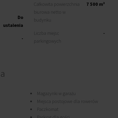
Całkowita powierzchnia
7 500 m²
biurowa netto w
Do
budynku
ustalenia
Liczba miejsc
-
-
parkingowych
ia
Magazynki w garażu
Miejsca postojowe dla rowerów
Paczkomat
Parking dla gości