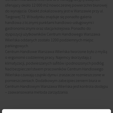
oferujący około 12 000 m2 nowoczesnej powierzchni biurowej
do wynajęcia. Obiekt zlokalizowany jest w Warszawie przy ul.
Targowej 72. W budynku znajduje się ponadto galeria
handlowa z licznymi punktami handlowo-usługowymi i
gastronomicznymi oraz stacja kolejowa. Ponadto do
dyspozycji użytkowników Centrum Handlowego Warszawa
Wileńska oddanych zostało 1200 podziemnych miejsc
parkingowych.
Centrum Handlowe Warszawa Wileńska tworzone było z myślą
o ergonomii codziennej pracy. Najemcy skorzystają z
klimatyzacji, podwieszanych sufitów i podnoszonych podłóg.
Nad bezpieczeństwem pracowników Centrum Handlowego
Wileńska czuwają czujniki dymu i zraszacze rozmieszczone w
pomieszczeniach. Dodatkowym zabezpieczeniem biura w
Centrum Handlowym Warszawa Wileńska jest kontrola dostępu
– zaawansowana metoda zarządzania.