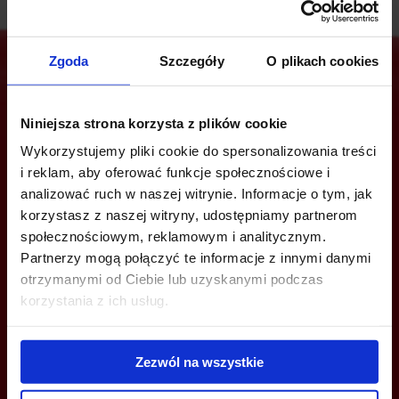
Zgoda
Szczegóły
O plikach cookies
Jesteś zainteresowany tą ofertą?
Niniejsza strona korzysta z plików cookie
Wykorzystujemy pliki cookie do spersonalizowania treści
i reklam, aby oferować funkcje społecznościowe i
analizować ruch w naszej witrynie. Informacje o tym, jak
ZADZWOŃ I DOWIEDZ SIĘ WIĘCEJ
korzystasz z naszej witryny, udostępniamy partnerom
społecznościowym, reklamowym i analitycznym.
+48 22 167 04 00
Partnerzy mogą połączyć te informacje z innymi danymi
otrzymanymi od Ciebie lub uzyskanymi podczas
info@bazabiur.pl
korzystania z ich usług.
Zezwól na wszystkie
MOŻESZ TEŻ ZOSTAWIĆ SWÓJ NUMER, A MY SKONTAKTUJEMY SIĘ