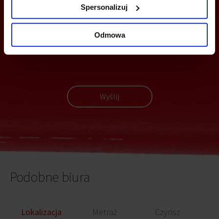
Z TOBĄ
Spersonalizuj
Odmowa
Wyślij
Podobne biura
Lokalizacja
Metraż
Czynsz