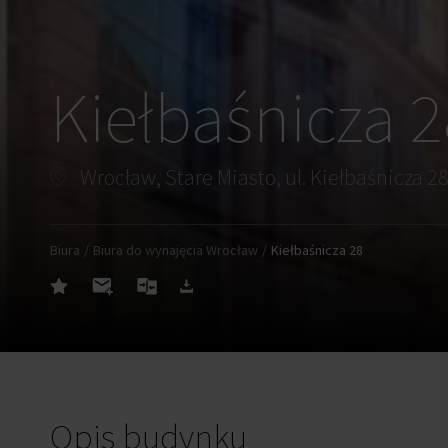
Kiełbaśnicza 2
Wrocław, Stare Miasto, ul. Kiełbaśnicza 2
Biura
Biura do wynajęcia Wrocław
Kiełbaśnicza 28
Opis budynku