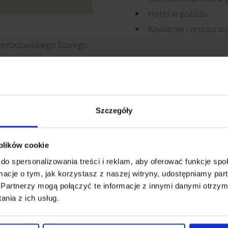
Hotel w pobliżu
Kawiarnie i restaurac
cu wrocławskiego Starego
jący z komunikacji
tobusowymi oraz 5
Szczegóły
 plików cookie
do spersonalizowania treści i reklam, aby oferować funkcje sp
ormacje o tym, jak korzystasz z naszej witryny, udostępniamy p
owanie elektryczne
Wykładzina
Partnerzy mogą połączyć te informacje z innymi danymi otrzym
nia z ich usług.
Recepcja
acze