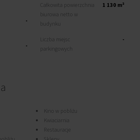
Całkowita powierzchnia
1 130 m²
biurowa netto w
-
budynku
Liczba miejsc
-
-
parkingowych
ia
Kino w pobliżu
Kwiaciarnia
Restauracje
pobliżu
Sklepy