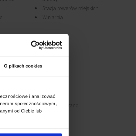
Stacja rowerów miejskich
je
Winiarnia
O plikach cookies
ołecznościowe i analizować
artnerom społecznościowym,
Okna otwierane
anymi od Ciebie lub