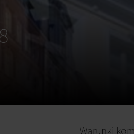
8
8
Warunki kom