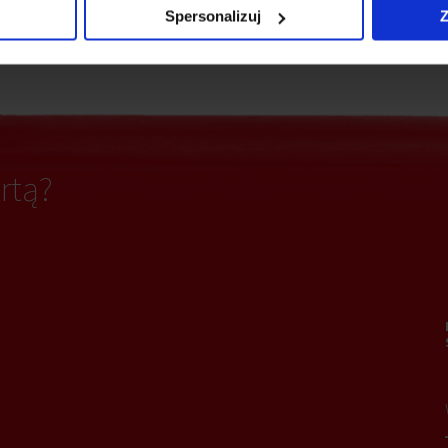
Spersonalizuj
Z
Ochrona
iki dymu
rtą?