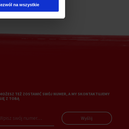
ezwól na wszystkie
MOŻESZ TEŻ ZOSTAWIĆ SWÓJ NUMER, A MY SKONTAKTUJEMY
SIĘ Z TOBĄ
Wyślij