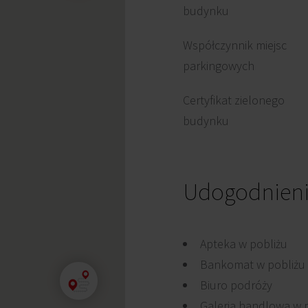
budynku
Współczynnik miejsc
parkingowych
Certyfikat zielonego
budynku
Udogodnien
Apteka w pobliżu
Bankomat w pobliżu
Biuro podróży
Galeria handlowa w 