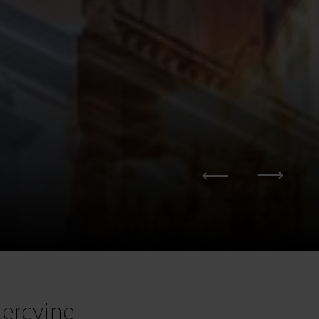
ercyjne