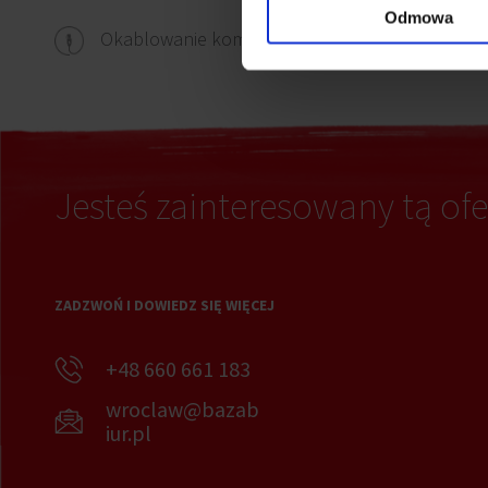
Odmowa
Czujn
Okablowanie komputerowe
Jesteś zainteresowany tą ofe
ZADZWOŃ I DOWIEDZ SIĘ WIĘCEJ
+48 660 661 183
wroclaw@bazab
iur.pl