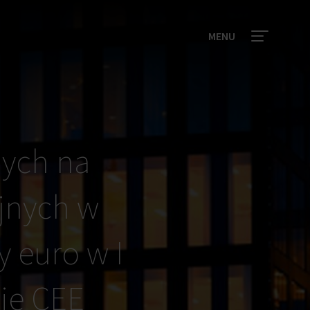
MENU
nych na
jnych w
y euro w I
nie CEE