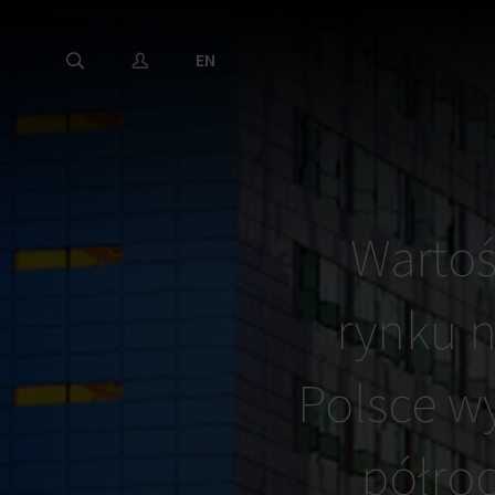
EN
Wartoś
rynku 
Polsce wy
półroc