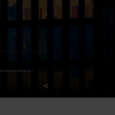
dy euro w I półroczu –