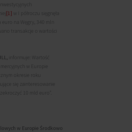
 inwestycyjnych
iej
[1]
w I półroczu sięgnęła
n euro na Węgry, 340 mln
wano transakcje o wartości
JLL,
informuje: Wartość
omercyjnych w Europie
cznym okresie roku
ujące się zainteresowanie
rzekroczyć 10 mld euro”.
dlowych w Europie Środkowo