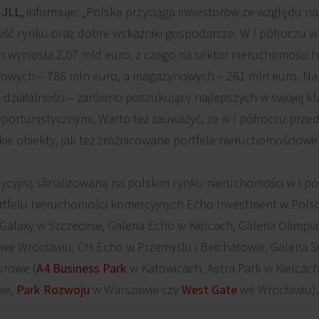
 JLL,
informuje: „Polska przyciąga inwestorów ze względu na ta
ść rynku oraz dobre wskaźniki gospodarcze. W I półroczu wa
h wyniosła 2,07 mld euro, z czego na sektor nieruchomości
rowych – 786 mln euro, a magazynowych – 261 mln euro. Na
e działalności – zarówno poszukujący najlepszych w swojej kla
portunistycznymi. Warto też zauważyć, że w I półroczu przed
ie obiekty, jak też zróżnicowane portfele nieruchomościowe”
tycyjną sfinalizowaną na polskim rynku nieruchomości w I pó
rtfelu nieruchomości komercyjnych Echo Investment w Pols
alaxy w Szczecinie, Galeria Echo w Kielcach, Galeria Olimpia
 we Wrocławiu, CH Echo w Przemyślu i Bełchatowie, Galeria S
urowe (
A4 Business Park
w Katowicach, Astra Park w Kielcac
ie,
Park Rozwoju
w Warszawie czy
West Gate
we Wrocławiu).