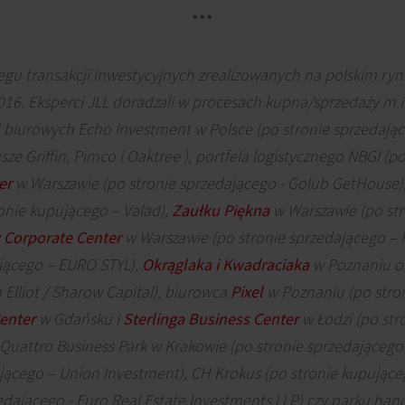
***
regu transakcji inwestycyjnych zrealizowanych na polskim r
016. Eksperci JLL doradzali w procesach kupna/sprzedaży m.i
biurowych Echo Investment w Polsce (po stronie sprzedając
e Griffin, Pimco i Oaktree ), portfela logistycznego NBGI (p
er
w Warszawie (po stronie sprzedającego - Golub GetHouse)
ronie kupującego – Valad),
Zaułku Piękna
w Warszawie (po str
Corporate Center
w Warszawie (po stronie sprzedającego –
jącego – EURO STYL),
Okrąglaka i Kwadraciaka
w Poznaniu o
Elliot / Sharow Capital), biurowca
Pixel
w Poznaniu (po stron
enter
w Gdańsku i
Sterlinga Business Center
w Łodzi (po str
uattro Business Park w Krakowie (po stronie sprzedającego
jącego – Union Investment), CH Krokus (po stronie kupująceg
edającego - Euro Real Estate Investments LLP) czy parku ha