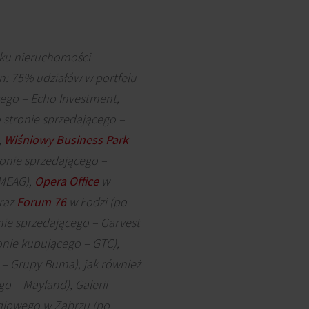
ynku nieruchomości
n: 75% udziałów w portfelu
ego – Echo Investment,
o stronie sprzedającego –
,
Wiśniowy Business Park
onie sprzedającego –
 MEAG),
Opera Office
w
raz
Forum 76
w Łodzi (po
ie sprzedającego – Garvest
onie kupującego – GTC),
 – Grupy Buma), jak również
o – Mayland), Galerii
ndlowego w Zabrzu (po