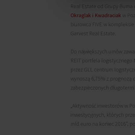
Real Estate od Grupy Buma 
Okraglak i Kwadraciak
w Poz
biurowca FIVE w kompleksi
Garvest Real Estate.
Do największych umów zawar
REIT portfela logistycznego
przez GLL centrum logistycz
wynoszą 6,75% z prognozą da
zabezpieczonych długoterm
„Aktywność inwestorów w Pol
inwestycyjnych, których prze
mld euro na koniec 2016”,