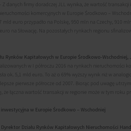
– Z danych firmy doradczej JLL wynika, że wartość transakcji
nieruchomości komercyjnych w Europie Środkowo – Wschodn
,07 mld euro przypadło na Polskę, 950 mln na Czechy, 910 ml
euro na Słowację. Na pozostałych rynkach regionu sfinalizo
iału Rynków Kapitałowych w Europie Środkowo-Wschodniej, 
realizowanych w I półroczu 2016 na rynkach nieruchomości k
a ok. 5,1 mld euro. To aż o 69% wyższy wynik niż w analogi
lepsze pierwsze półrocze od 2007. Biorąc pod uwagę utrzym
 że łączna wartość transakcji w regionie może w tym roku p
a inwestycyjna w Europie Środkowo – Wschodniej
, Dyrektor Działu Rynków Kapitałowych Nieruchomości Han