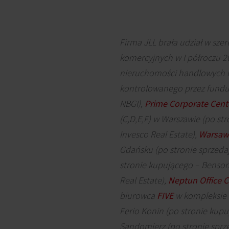
Firma JLL brała udział w sze
komercyjnych w I półroczu 2
nieruchomości handlowych i 
kontrolowanego przez fundusz
NBGI),
Prime Corporate Cent
(C,D,E,F) w Warszawie (po st
Invesco Real Estate),
Warsaw 
Gdańsku (po stronie sprzeda
stronie kupującego – Benson 
Real Estate),
Neptun Office C
biurowca
FIVE
w kompleksie Q
Ferio Konin (po stronie kupu
Sandomierz (po stronie sprz