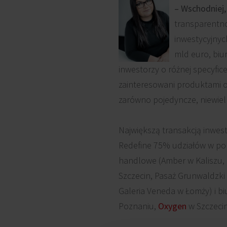
– Wschodniej,
transparentno
inwestycyjnyc
mld euro, biu
inwestorzy o różnej specyfic
zainteresowani produktami o
zarówno pojedyncze, niewielk
Największą transakcją inwes
Redefine 75% udziałów w po
handlowe (Amber w Kaliszu, G
Szczecin, Pasaż Grunwaldzki
Galeria Veneda w Łomży) i bi
Poznaniu,
Oxygen
w Szczecin