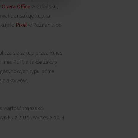
w
Opera Office
w Gdańsku,
ował transakcję kupna
akupiło
Pixel
w Poznaniu od
icza się zakup przez Hines
Hines REIT, a także zakup
magazynowych typu prime
sie aktywów,
 wartość transakcji
niku z 2015 i wyniesie ok. 4