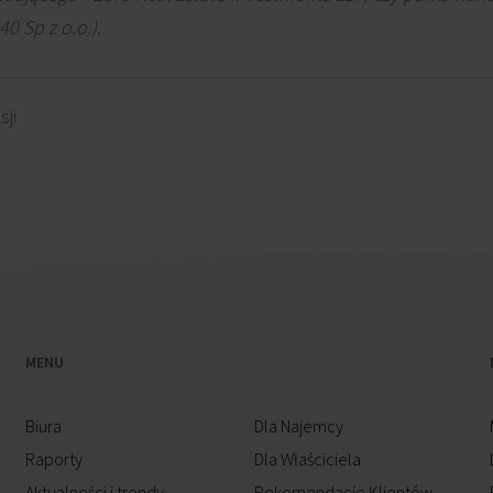
0 Sp z o.o.).
ji
MENU
Biura
Dla Najemcy
Raporty
Dla Właściciela
Aktualności i trendy
Rekomendacje Klientów