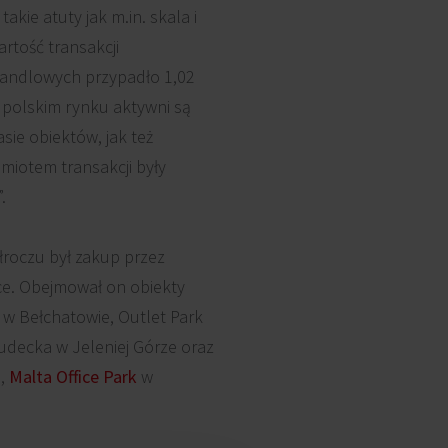
kie atuty jak m.in. skala i
rtość transakcji
 handlowych przypadło 1,02
 polskim rynku aktywni są
sie obiektów, jak też
miotem transakcji były
.
łroczu był zakup przez
ce. Obejmował on obiekty
 w Bełchatowie, Outlet Park
udecka w Jeleniej Górze oraz
h,
Malta Office Park
w