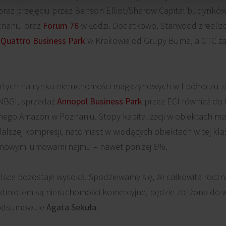
oraz przejęciu przez Benson Elliot/Sharow Capital budynkó
naniu oraz
Forum 76
w Łodzi. Dodatkowo, Starwood zrealiz
e
Quattro Business Park
w Krakowie od Grupy Buma, a GTC z
tych na rynku nieruchomości magazynowych w I półroczu zal
 NBGI, sprzedaż
Annopol Business Park
przez ECI również do 
nego Amazon w Poznaniu. Stopy kapitalizacji w obiektach 
lszej kompresji, natomiast w wiodących obiektach w tej kla
inowymi umowami najmu – nawet poniżej 6%.
sce pozostaje wysoka. Spodziewamy się, że całkowita roczna
dmiotem są nieruchomości komercyjne, będzie zbliżona do wy
 podsumowuje
Agata Sekuła.