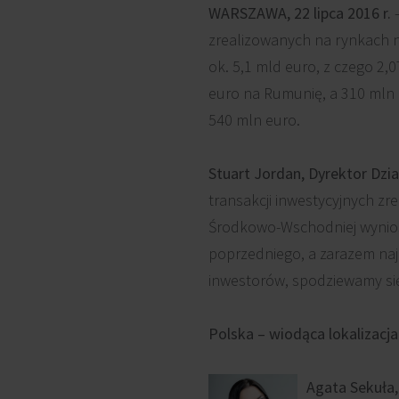
WARSZAWA, 22 lipca 2016 r.
zrealizowanych na rynkach 
ok. 5,1 mld euro, z czego 2
euro na Rumunię, a 310 mln 
540 mln euro.
Stuart Jordan, Dyrektor Dz
transakcji inwestycyjnych z
Środkowo-Wschodniej wyniosł
poprzedniego, a zarazem naj
inwestorów, spodziewamy się,
Polska – wiodąca lokalizacj
Agata Sekuła