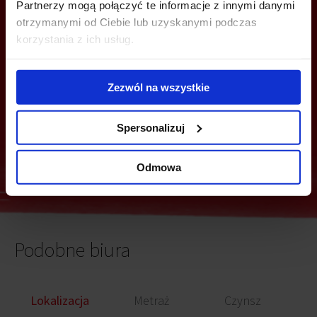
Z TOBĄ
Partnerzy mogą połączyć te informacje z innymi danymi
otrzymanymi od Ciebie lub uzyskanymi podczas
korzystania z ich usług.
Zezwól na wszystkie
Spersonalizuj
Wyślij
Odmowa
Podobne biura
Lokalizacja
Metraż
Czynsz