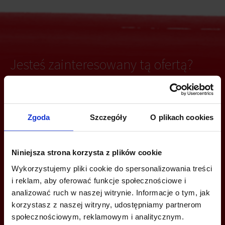
Jesteś zainteresowany tą ofertą?
ZADZWOŃ I DOWIEDZ SIĘ WIĘCEJ
Zgoda
Szczegóły
O plikach cookies
+48 22 167 04 00
Niniejsza strona korzysta z plików cookie
info@bazabiur.pl
Wykorzystujemy pliki cookie do spersonalizowania treści
i reklam, aby oferować funkcje społecznościowe i
analizować ruch w naszej witrynie. Informacje o tym, jak
korzystasz z naszej witryny, udostępniamy partnerom
społecznościowym, reklamowym i analitycznym.
MOŻESZ TEŻ ZOSTAWIĆ SWÓJ NUMER, A MY SKONTAKTUJEMY SIĘ