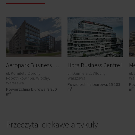
A
eropark Business Centre - Nothus
Libra Business Centre I
ul. Komitetu Obrony
ul. Daimlera 2, Włochy,
ul.
Robotników 45a, Włochy,
Warszawa
Wa
Warszawa
Powierzchnia biurowa: 15 183
Pow
Powierzchnia biurowa: 8 850
m²
m²
m²
Przeczytaj ciekawe artykuły