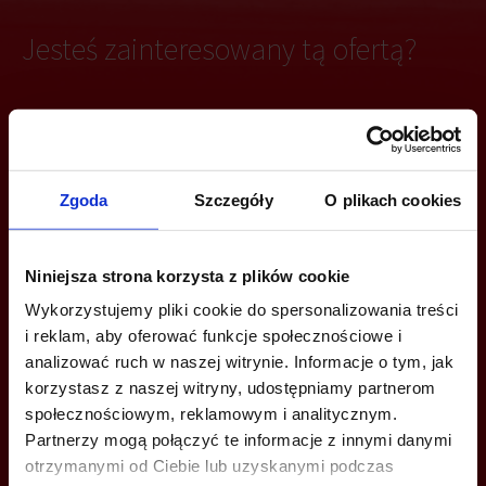
Jesteś zainteresowany tą ofertą?
ZADZWOŃ I DOWIEDZ SIĘ WIĘCEJ
Zgoda
Szczegóły
O plikach cookies
+48 22 167 04 00
info@bazabiur.pl
Niniejsza strona korzysta z plików cookie
Wykorzystujemy pliki cookie do spersonalizowania treści
i reklam, aby oferować funkcje społecznościowe i
analizować ruch w naszej witrynie. Informacje o tym, jak
MOŻESZ TEŻ ZOSTAWIĆ SWÓJ NUMER, A MY SKONTAKTUJEMY SIĘ
korzystasz z naszej witryny, udostępniamy partnerom
Z TOBĄ
społecznościowym, reklamowym i analitycznym.
Partnerzy mogą połączyć te informacje z innymi danymi
otrzymanymi od Ciebie lub uzyskanymi podczas