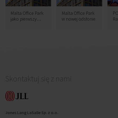
Malta Office Park
Malta Office Park
PO
jako pierwszy
w nowej odsłonie
Ra
budynek na
or
świecie z
po
najnowszą wersją
w 
certyfikatu
BREEAM In Use
Skontaktuj się z nami
Jones Lang LaSalle Sp. z o.o.