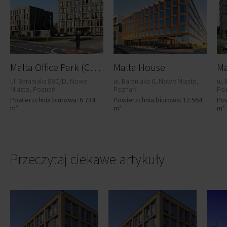
M
alta Office Park (C&D)
Malta House
Ma
ul. Baraniaka 88C/D, Nowe
ul. Baraniaka 6, Nowe Miasto,
ul.
Miasto, Poznań
Poznań
Po
Powierzchnia biurowa: 6 734
Powierzchnia biurowa: 12 564
Pow
m²
m²
m²
Przeczytaj ciekawe artykuły