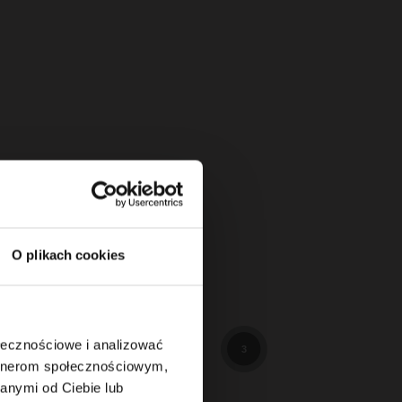
O plikach cookies
114
3
ołecznościowe i analizować
3
artnerom społecznościowym,
anymi od Ciebie lub
89