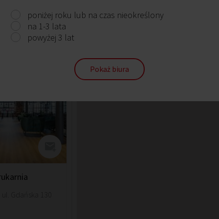
poniżej roku lub na czas nieokreślony
Kraków, Stare Miasto (I), ul. Kurniki 9
na 1-3 lata
powyżej 3 lat
Pokaż biura
rukarnia
, ul. Gdańska 130