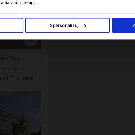
nia z ich usług.
Spersonalizuj
Z
12
ness Park
. Toruńska 151
 6 €
Od zaraz