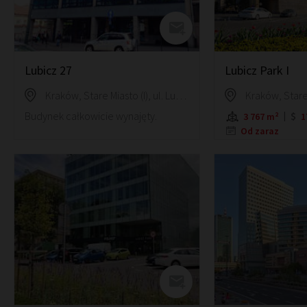
Lubicz 27
Lubicz Park I
Kraków, Stare Miasto (I), ul. Lubicz 27
Budynek całkowicie wynajęty.
3 767 m²
1
Od zaraz