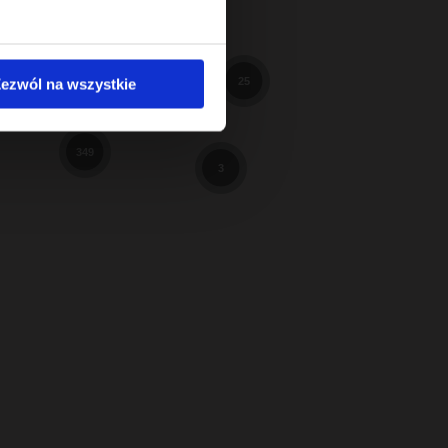
598
98
3
ezwól na wszystkie
25
9
349
3