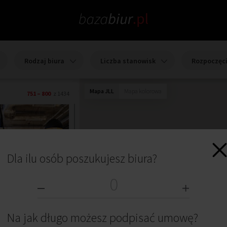
Rodzaj biura
Liczba stanowisk
Rozpoczęc
Mapa JLL
Mapa kolorowa
751 – 800
z 1434
Dla ilu osób poszukujesz biura?
Na jak długo możesz podpisać umowę?