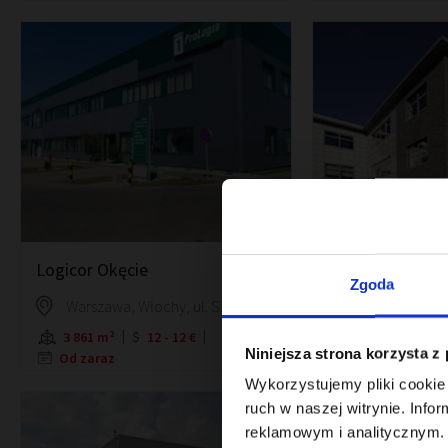
Logicor Okęcie
Logicor Park Pi
Zgoda
Warszawa, Włochy, ul. Szyszkowa 20
Piaseczno, ul.
3 861 m²
12 - 12 €
2 480 m²
9
Niniejsza strona korzysta z
Od zaraz
Od zaraz
Wykorzystujemy pliki cookie 
ruch w naszej witrynie. Inf
reklamowym i analitycznym. 