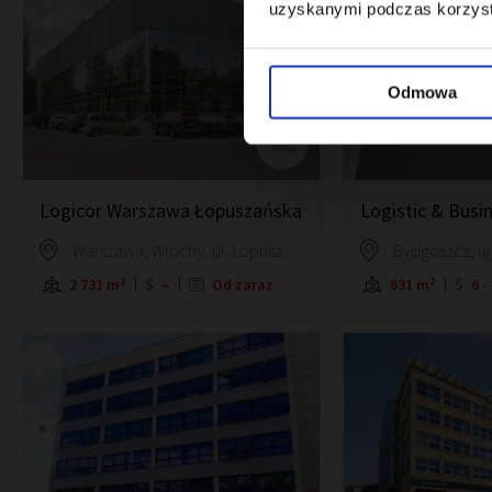
uzyskanymi podczas korzysta
Odmowa
Logicor Warszawa Łopuszańska
Logistic & Busi
Warszawa, Włochy, ul. Łopuszańska 38b
Bydgoszcz, ul
2 731 m²
–
Od zaraz
631 m²
6 -