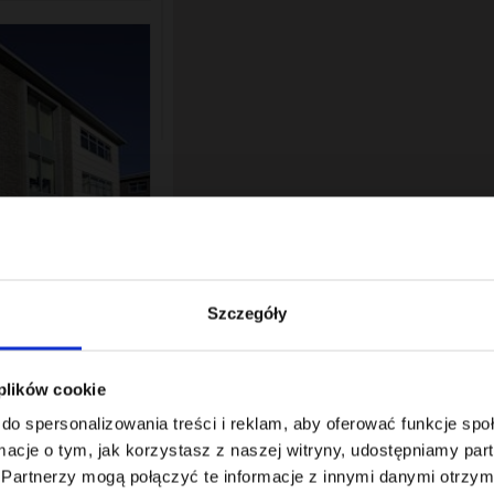
aseczno
Szczegóły
 Jana Pawła II 66
,50 - 9,50 €
 plików cookie
18
do spersonalizowania treści i reklam, aby oferować funkcje sp
ormacje o tym, jak korzystasz z naszej witryny, udostępniamy p
Partnerzy mogą połączyć te informacje z innymi danymi otrzym