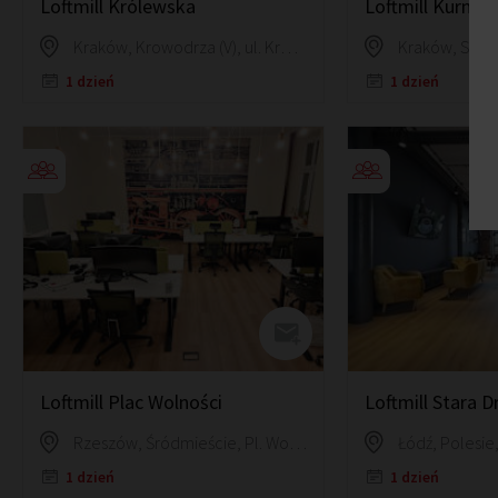
Loftmill Królewska
Loftmill Kurniki
Kraków, Krowodrza (V), ul. Królewska 65a/1
1 dzień
1 dzień
Loftmill Plac Wolności
Loftmill Stara D
Rzeszów, Śródmieście, Pl. Wolności 13
Łódź, Polesie
1 dzień
1 dzień