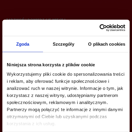
ZADZWOŃ I DOWIEDZ SIĘ WIĘCEJ
+48 12 294 94 30
Zgoda
Szczegóły
O plikach cookies
krakow@bazabiur.pl
Niniejsza strona korzysta z plików cookie
Wykorzystujemy pliki cookie do spersonalizowania treści
i reklam, aby oferować funkcje społecznościowe i
MOŻESZ TEŻ ZOSTAWIĆ SWÓJ NUMER, A MY SKONTAKTUJEMY SIĘ
analizować ruch w naszej witrynie. Informacje o tym, jak
Z TOBĄ
korzystasz z naszej witryny, udostępniamy partnerom
społecznościowym, reklamowym i analitycznym.
Partnerzy mogą połączyć te informacje z innymi danymi
otrzymanymi od Ciebie lub uzyskanymi podczas
korzystania z ich usług.