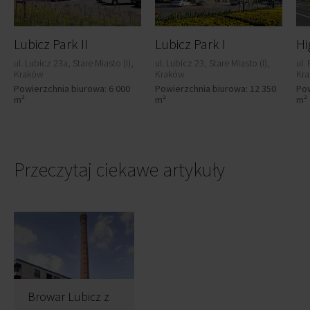
Lubicz Park II
Lubicz Park I
Hi
ul. Lubicz 23a, Stare Miasto (I),
ul. Lubicz 23, Stare Miasto (I),
ul.
Kraków
Kraków
Kr
Powierzchnia biurowa: 6 000
Powierzchnia biurowa: 12 350
Pow
m²
m²
m²
Przeczytaj ciekawe artykuły
Browar Lubicz z