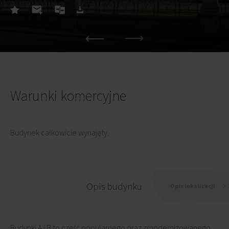
Warunki komercyjne
Budynek całkowicie wynajęty.
Opis budynku
Opis lokalizacji
Budynki A i B to część popularnego oraz zmodernizowanego