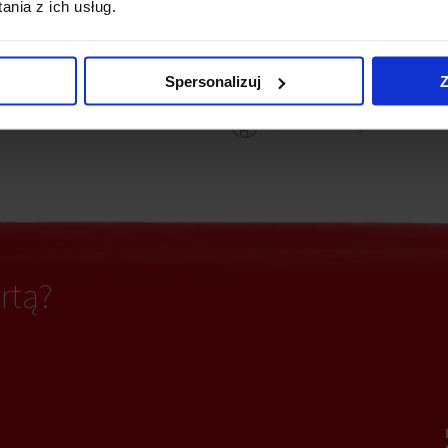
nia z ich usług.
Ochrona
adzina
Spersonalizuj
Z
ki działowe
Światłowody
rtą?