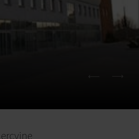
ercyjne