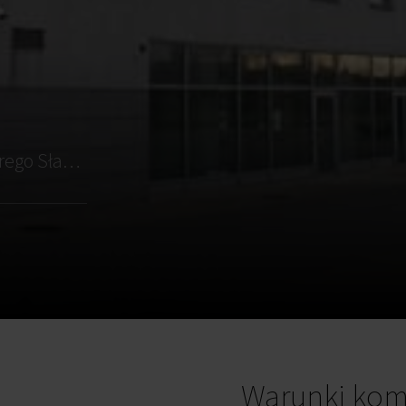
Kraków, Podgórze Duchackie (XI), ul. Walerego Sławka 3
Warunki kom