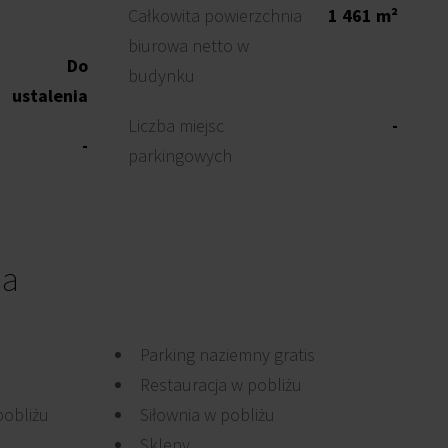
Całkowita powierzchnia
1 461 m²
biurowa netto w
Do
budynku
ustalenia
Liczba miejsc
-
-
parkingowych
ia
Parking naziemny gratis
Restauracja w pobliżu
pobliżu
Siłownia w pobliżu
Sklepy