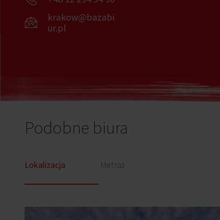
krakow@bazabi
ur.pl
Podobne biura
Lokalizacja
Metraż