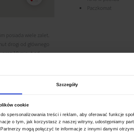
Paczkomat
 posiada wiele zalet.
nut drogi od głównego
 oraz 10 minut od
ie przemieszczanie.
a jest kolejnym
Szczegóły
 plików cookie
do spersonalizowania treści i reklam, aby oferować funkcje sp
ormacje o tym, jak korzystasz z naszej witryny, udostępniamy p
Partnerzy mogą połączyć te informacje z innymi danymi otrzym
owanie elektryczne
Recepcja