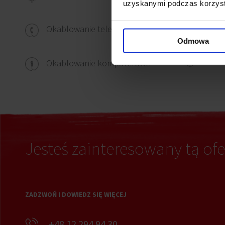
uzyskanymi podczas korzysta
Wykł
Okablowanie telefoniczne
Odmowa
Ścian
Okablowanie komputerowe
Jesteś zainteresowany tą ofe
ZADZWOŃ I DOWIEDZ SIĘ WIĘCEJ
+48 12 294 94 30