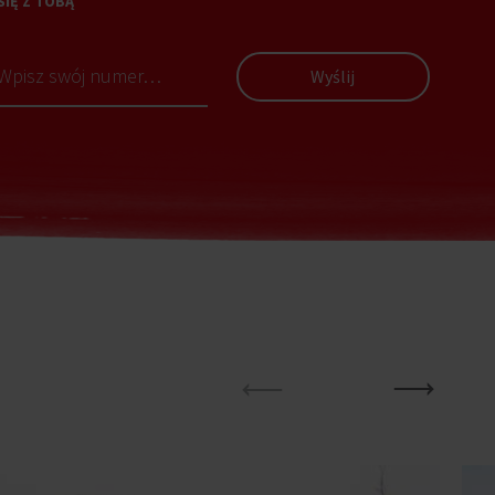
SIĘ Z TOBĄ
Wyślij