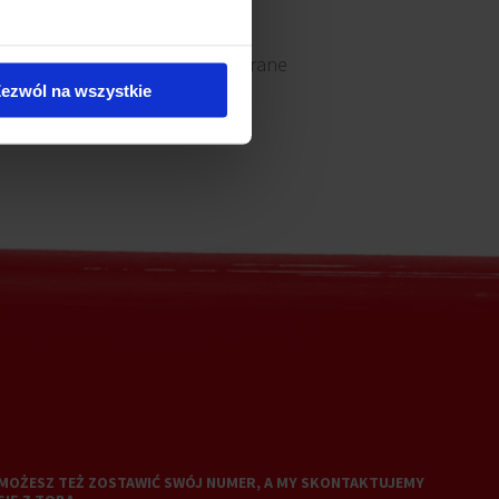
Okna otwierane
ezwól na wszystkie
MOŻESZ TEŻ ZOSTAWIĆ SWÓJ NUMER, A MY SKONTAKTUJEMY