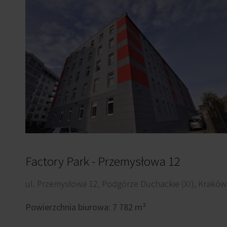
Factory Park - Przemysłowa 12
ul. Przemysłowa 12, Podgórze Duchackie (XI), Kraków
Powierzchnia biurowa: 7 782 m²