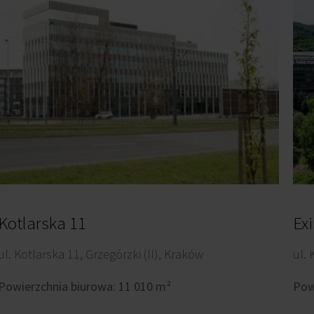
Kotlarska 11
Ex
ul. Kotlarska 11, Grzegórzki (II), Kraków
ul.
Powierzchnia biurowa: 11 010 m²
Pow