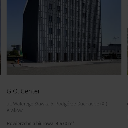
G.O. Center
ul. Walerego Sławka 5, Podgórze Duchackie (XI),
Kraków
Powierzchnia biurowa: 4 670 m²