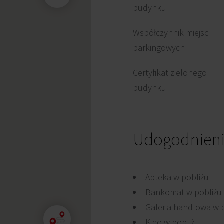
budynku
Współczynnik miejsc
parkingowych
Certyfikat zielonego
budynku
Udogodnien
Apteka w pobliżu
Bankomat w pobliżu
Galeria handlowa w 
Kino w pobliżu