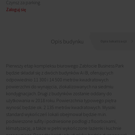
Czynsz za parking
Zaloguj się
Opis budynku
Opis lokalizacji
Pierwszy etap kompleksu biurowego Zabłocie Business Park
będzie składał się z dwóch budynków A i B, oferujących
odpowiednio 11 300 i 14 500 metrów kwadratowych
powierzchni do wynajęcia, zlokalizowanych na siedmiu
kondygnacjach. Drugi z budynków zostanie oddany do
użytkowania w 2018 roku. Powierzchnia typowego piętra
wynosić będzie ok. 2 135 metrów kwadratowych. Wysoki
standard wykończeń lokali obejmował będzie m.in.
podwieszone sufity i podniesione podłogi z floorboxami,
klimatyzację, a także w pełni wykończone łazienki i kuchnie