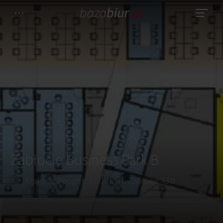
Zabłocie Business Park B
Kraków, Podgórze (XIII), ul. Zabłocie 43B