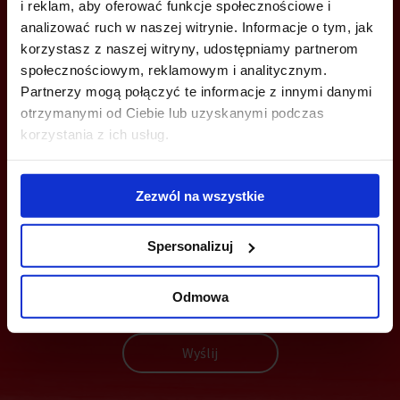
i reklam, aby oferować funkcje społecznościowe i
analizować ruch w naszej witrynie. Informacje o tym, jak
+48 12 294 94 30
korzystasz z naszej witryny, udostępniamy partnerom
krakow@bazabiur.pl
społecznościowym, reklamowym i analitycznym.
Partnerzy mogą połączyć te informacje z innymi danymi
otrzymanymi od Ciebie lub uzyskanymi podczas
korzystania z ich usług.
MOŻESZ TEŻ ZOSTAWIĆ SWÓJ NUMER, A MY SKONTAKTUJEMY SIĘ
Z TOBĄ
Zezwól na wszystkie
Spersonalizuj
Odmowa
Wyślij