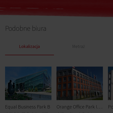
Podobne biura
Lokalizacja
Metraż
O
range Office Park I (Amsterdam)
Equal Business Park B
Po