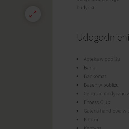
budynku
Udogodnien
Apteka w pobliżu
Bank
Bankomat
Basen w pobliżu
Centrum medyczne w
Fitness Club
Galeria handlowa w 
Kantor
Kantyna