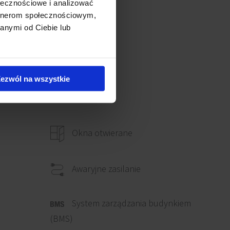
ołecznościowe i analizować
artnerom społecznościowym,
anymi od Ciebie lub
ezwól na wszystkie
Okna otwierane
Awaryjne zasilanie
System zarządzania budynkiem
(BMS)