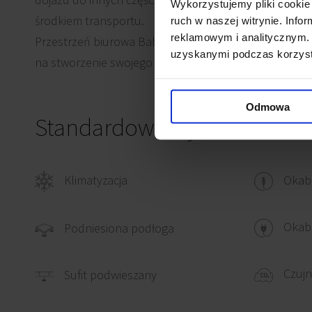
Wykorzystujemy pliki cookie 
środkiem transportu.
ruch w naszej witrynie. Inf
reklamowym i analitycznym. 
Przestrzeń biurowa Babka Tower przy Jana Pawła II 8
uzyskanymi podczas korzysta
na stworzenie swojego miejsca pracy.
Odmowa
Standardowe wykończenie
Klimatyzacja
Okab
Okabl
Podniesiona podłoga
Czujn
Sufit podwieszany