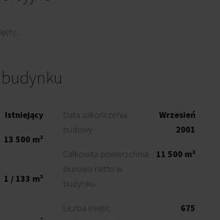
jęty.
o budynku
Istniejący
Data zakończenia
Wrzesień
budowy
2001
13 500 m²
Całkowita powierzchnia
11 500 m²
biurowa netto w
1 / 133 m²
budynku
Liczba miejsc
675
-