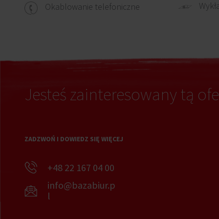
Wykł
Okablowanie telefoniczne
Jesteś zainteresowany tą ofe
ZADZWOŃ I DOWIEDZ SIĘ WIĘCEJ
+48 22 167 04 00
info@bazabiur.p
l