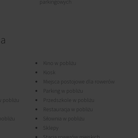
parkingowych
ia
Kino w pobliżu
Kiosk
Miejsca postojowe dla rowerów
Parking w pobliżu
 pobliżu
Przedszkole w pobliżu
Restauracja w pobliżu
pobliżu
Siłownia w pobliżu
Sklepy
Stacja rowerów miejskich