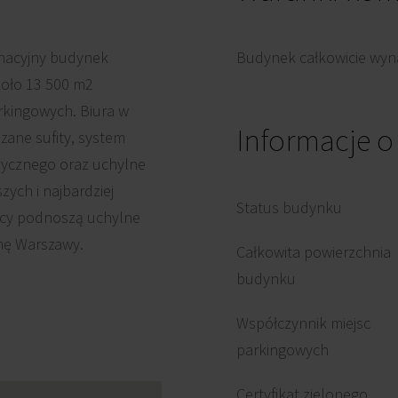
nacyjny budynek
Budynek całkowicie wyna
koło 13 500 m2
rkingowych. Biura w
Informacje 
zane sufity, system
rycznego oraz uchylne
ych i najbardziej
Status budynku
cy podnoszą uchylne
amę Warszawy.
Całkowita powierzchnia
budynku
Współczynnik miejsc
parkingowych
Certyfikat zielonego