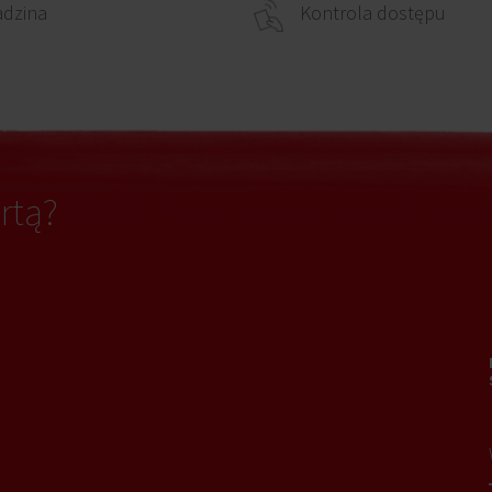
adzina
Kontrola dostępu
rtą?