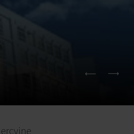
ercyjne