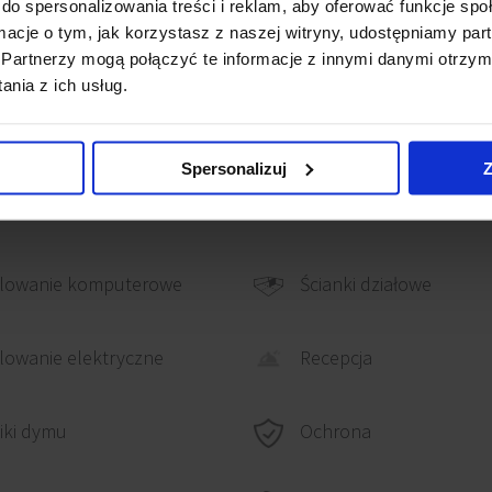
do spersonalizowania treści i reklam, aby oferować funkcje sp
ormacje o tym, jak korzystasz z naszej witryny, udostępniamy p
Partnerzy mogą połączyć te informacje z innymi danymi otrzym
0 to doskonałe miejsce
nia z ich usług.
Spersonalizuj
Z
lowanie komputerowe
Ścianki działowe
Recepcja
owanie elektryczne
Ochrona
iki dymu