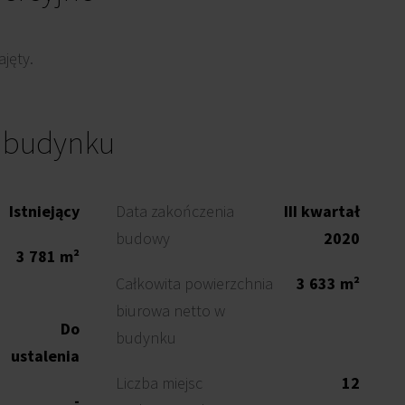
jęty.
o budynku
Istniejący
Data zakończenia
III kwartał
budowy
2020
3 781 m²
Całkowita powierzchnia
3 633 m²
biurowa netto w
Do
budynku
ustalenia
Liczba miejsc
12
-