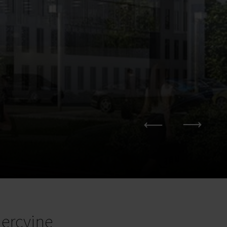
ercyjne