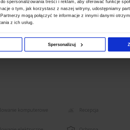
do spersonalizowania treści i reklam, aby oferować funkcje sp
w tym rozbudowywanej
ormacje o tym, jak korzystasz z naszej witryny, udostępniamy p
Partnerzy mogą połączyć te informacje z innymi danymi otrzym
szłości połączy Warszawę
nia z ich usług.
acji miejskiej, jest
rchitektura obiektu jak
ania firm
Spersonalizuj
Z
zasu dojazdu, jak
lowanie komputerowe
Recepcja
Ochrona
owanie elektryczne