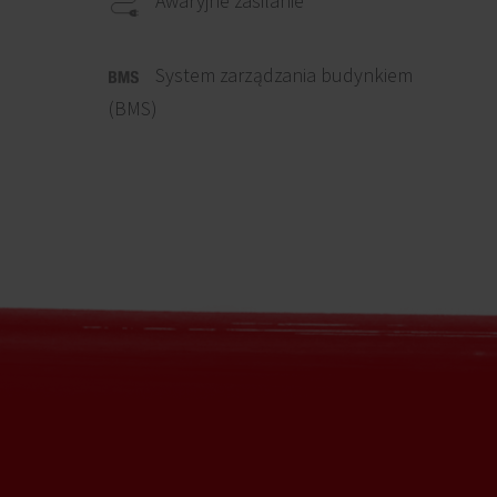
Awaryjne zasilanie
System zarządzania budynkiem
(BMS)