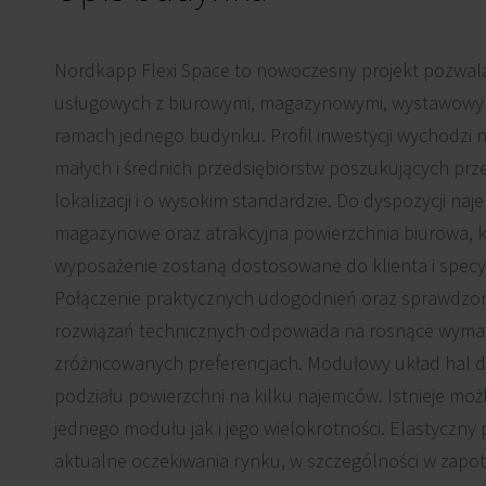
Nordkapp Flexi Space to nowoczesny projekt pozwalaj
usługowych z biurowymi, magazynowymi, wystawowym
ramach jednego budynku. Profil inwestycji wychodzi
małych i średnich przedsiębiorstw poszukujących prz
lokalizacji i o wysokim standardzie. Do dyspozycji na
magazynowe oraz atrakcyjna powierzchnia biurowa, kt
wyposażenie zostaną dostosowane do klienta i specyfik
Połączenie praktycznych udogodnień oraz sprawdzo
rozwiązań technicznych odpowiada na rosnące wyma
zróżnicowanych preferencjach. Modułowy układ hal 
podziału powierzchni na kilku najemców. Istnieje m
jednego modułu jak i jego wielokrotności. Elastyczny p
aktualne oczekiwania rynku, w szczególności w zapo