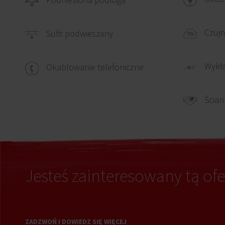
Czujn
Sufit podwieszany
Wykł
Okablowanie telefoniczne
Ścian
Jesteś zainteresowany tą ofe
ZADZWOŃ I DOWIEDZ SIĘ WIĘCEJ