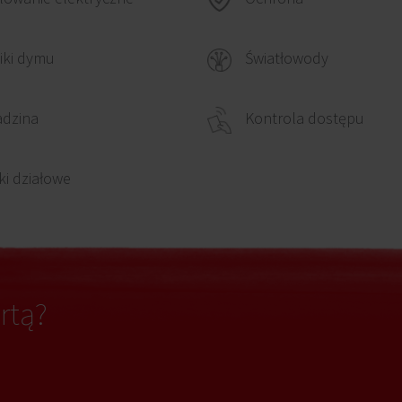
iki dymu
Światłowody
adzina
Kontrola dostępu
ki działowe
rtą?