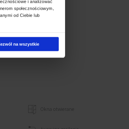
ołecznościowe i analizować
artnerom społecznościowym,
anymi od Ciebie lub
ezwól na wszystkie
Okna otwierane