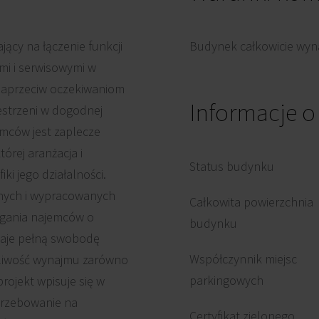
ący na łączenie funkcji
Budynek całkowicie wyna
i i serwisowymi w
 naprzeciw oczekiwaniom
Informacje 
estrzeni w dogodnej
jemców jest zaplecze
órej aranżacja i
Status budynku
i jego działalności.
nych i wypracowanych
Całkowita powierzchnia
gania najemców o
budynku
daje pełną swobodę
Współczynnik miejsc
ożliwość wynajmu zarówno
parkingowych
rojekt wpisuje się w
trzebowanie na
Certyfikat zielonego