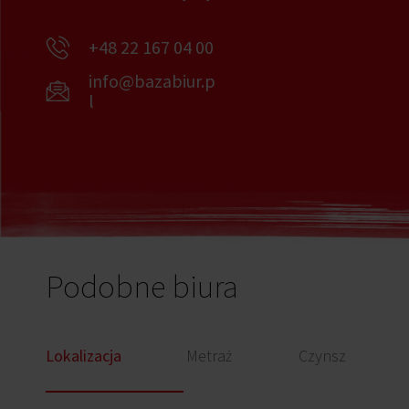
+48 22 167 04 00
info@bazabiur.p
l
Podobne biura
Lokalizacja
Metraż
Czynsz