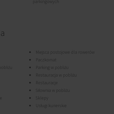
parkingowych
ia
Miejsca postojowe dla rowerów
Paczkomat
pobliżu
Parking w pobliżu
Restauracja w pobliżu
Restauracje
Siłownia w pobliżu
je
Sklepy
Usługi kurierskie