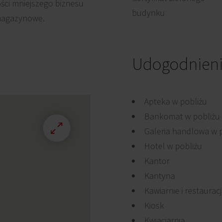
ści mniejszego biznesu
budynku
i magazynowe.
Udogodnien
Apteka w pobliżu
Bankomat w pobliżu
Galeria handlowa w 
Hotel w pobliżu
Kantor
Kantyna
Kawiarnie i restaurac
Kiosk
Kwiaciarnia