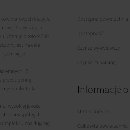
nków biurowych klasy A,
Dostępna powierzchnia
urowej do wynajęcia.
Dostępność
u. Oferuje około 9 500
czony jest na cele
Czynsz wywoławczy
mnych miejsc
Czynsz za parking
naziemnych i 2
y przestrzenną,
Informacje 
alny komfort dla
a, wysokiej jakości
Status budynku
estrzeni wspólnych
ompleksu znajdują się:
Całkowita powierzchnia