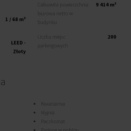
Całkowita powierzchnia
9 414 m²
biurowa netto w
1 / 68 m²
budynku
Liczba miejsc
200
LEED -
parkingowych
Złoty
ia
Kwiaciarnia
Myjnia
Paczkomat
Parking w pobliżu