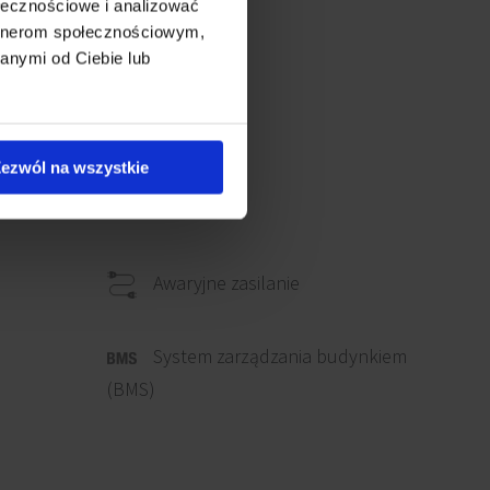
ołecznościowe i analizować
artnerom społecznościowym,
anymi od Ciebie lub
ezwól na wszystkie
Awaryjne zasilanie
System zarządzania budynkiem
(BMS)