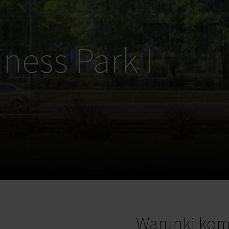
ness Park I
Warunki kom