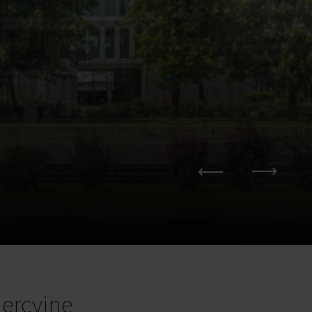
ercyjne