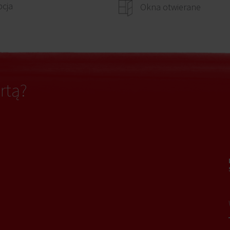
cja
Okna otwierane
rtą?