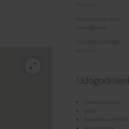
budynku
Współczynnik miejsc
parkingowych
Certyfikat zielonego
budynku
Udogodnien
Apteka w pobliżu
Bank
Bankomat w pobliżu
Biuro podróży