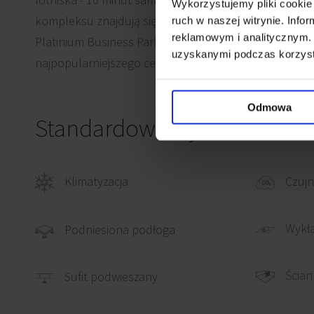
Wykorzystujemy pliki cookie 
kompleksu znajdują się przystanki wielu linii autobu
ruch w naszej witrynie. Inf
reklamowym i analitycznym. 
Platinium Business Park położony jest w pobliżu Gale
uzyskanymi podczas korzysta
najpopularniejszego centrum rozrywkowo-handlowego
Odmowa
Standardowe wykończenie
Klimatyzacja
Czujn
Wykł
Podniesiona podłoga
Ścian
Sufit podwieszany