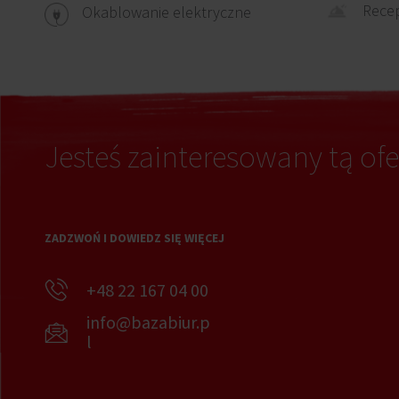
Recep
Okablowanie elektryczne
Jesteś zainteresowany tą ofe
ZADZWOŃ I DOWIEDZ SIĘ WIĘCEJ
+48 22 167 04 00
info@bazabiur.p
l