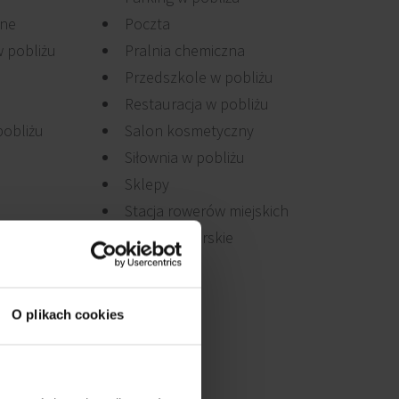
jne
Poczta
 pobliżu
Pralnia chemiczna
Przedszkole w pobliżu
Restauracja w pobliżu
pobliżu
Salon kosmetyczny
Siłownia w pobliżu
Sklepy
Stacja rowerów miejskich
Usługi kurierskie
O plikach cookies