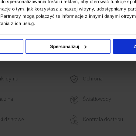
do spersonalizowania treści i reklam, aby oferować funkcje sp
sowych i tramwajowych.
ormacje o tym, jak korzystasz z naszej witryny, udostępniamy p
Partnerzy mogą połączyć te informacje z innymi danymi otrzym
rii Mokotów,
nia z ich usług.
 stolicy.
Spersonalizuj
Z
iki dymu
Ochrona
adzina
Światłowody
ki działowe
Kontrola dostępu