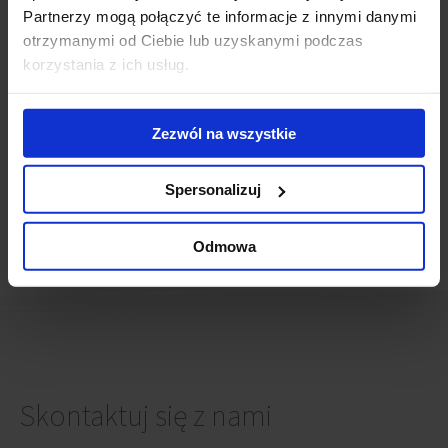
Raszyn
Partnerzy mogą połączyć te informacje z innymi danymi
Rybnik
otrzymanymi od Ciebie lub uzyskanymi podczas
Rzeszów
korzystania z ich usług.
Sopot
Szczecin
Toruń
Zezwól na wszystkie
Tychy
Warszawa
Wrocław
Spersonalizuj
Zabrze
Ząbki
Odmowa
Zielona Góra
Skontaktuj się z nami