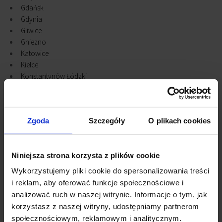
Gdańsk
Gdynia
Gliwice
Gniezno
Katowice
Kielce
Konstantynów Łódzki
Kraków
Legnica
Lublin
Zgoda
Szczegóły
O plikach cookies
Łódź
Olsztyn
Opole
Niniejsza strona korzysta z plików cookie
Piaseczno
Piastów
Wykorzystujemy pliki cookie do spersonalizowania treści
Płock
i reklam, aby oferować funkcje społecznościowe i
Poznań
analizować ruch w naszej witrynie. Informacje o tym, jak
Pruszcz Grański
korzystasz z naszej witryny, udostępniamy partnerom
Radom
społecznościowym, reklamowym i analitycznym.