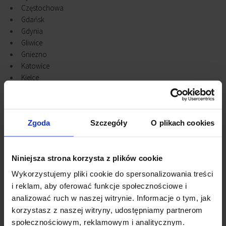
Częstochowa
Gdańsk
Gdynia
Gliwice
Gniezno
Katowice
Kielce
Konstantynów Łódzki
Kraków
Legnica
Zgoda
Szczegóły
O plikach cookies
Lublin
Łódź
Olsztyn
Niniejsza strona korzysta z plików cookie
Piaseczno
Piastów
Wykorzystujemy pliki cookie do spersonalizowania treści
Płock
i reklam, aby oferować funkcje społecznościowe i
Poznań
analizować ruch w naszej witrynie. Informacje o tym, jak
Pruszcz Grański
korzystasz z naszej witryny, udostępniamy partnerom
Radom
społecznościowym, reklamowym i analitycznym.