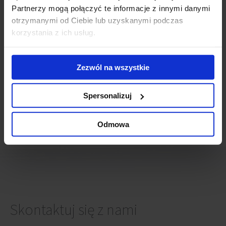
Raszyn
Partnerzy mogą połączyć te informacje z innymi danymi
Rybnik
otrzymanymi od Ciebie lub uzyskanymi podczas
Rzeszów
korzystania z ich usług.
Sopot
Szczecin
Toruń
Zezwól na wszystkie
Tychy
Warszawa
Wrocław
Spersonalizuj
Zabrze
Ząbki
Odmowa
Zielona Góra
Skontaktuj się z nami