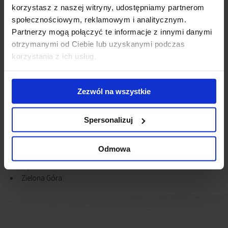
Piastów
korzystasz z naszej witryny, udostępniamy partnerom
Płock
społecznościowym, reklamowym i analitycznym.
Poznań
Partnerzy mogą połączyć te informacje z innymi danymi
Pruszcz Grański
otrzymanymi od Ciebie lub uzyskanymi podczas
Radom
korzystania z ich usług.
Raszyn
Rybnik
Rzeszów
Zezwól na wszystkie
Sopot
Szczecin
Tychy
Spersonalizuj
Warszawa
Wrocław
Odmowa
Zabrze
Ząbki
Zielona Góra