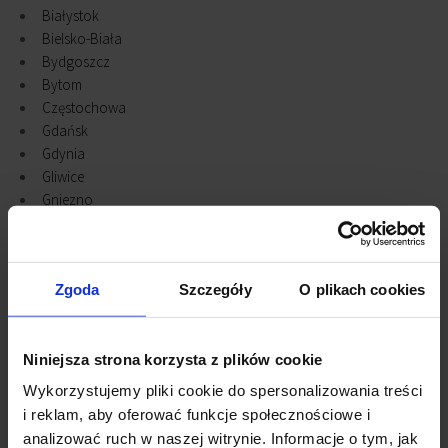
Białystok
Bielsko-Biała
Bydgoszcz
Bytom
Częstochowa
Gdańsk
Gdynia
Gliwice
Gniezno
Katowice
Kielce
Konstantynów Łódzki
Zgoda
Szczegóły
O plikach cookies
Kraków
Legnica
Lublin
Niniejsza strona korzysta z plików cookie
Łódź
Olsztyn
Wykorzystujemy pliki cookie do spersonalizowania treści
Opole
i reklam, aby oferować funkcje społecznościowe i
Piaseczno
analizować ruch w naszej witrynie. Informacje o tym, jak