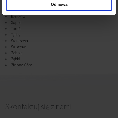
Raszyn
Odmowa
Rybnik
Rzeszów
Sopot
Toruń
Tychy
Warszawa
Wrocław
Zabrze
Ząbki
Zielona Góra
Skontaktuj się z nami