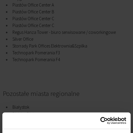
Piastów Office Center A
Piastów Office Center B
Piastów Office Center C
Piastów Office Center C
Regus Hanza Tower - biuro serwisowane / coworkingowe
Silver Office
Storrady Park Offices Elektrownia&Szpilka
Technopark Pomerania F3
Technopark Pomerania F4
Pozostałe miasta regionalne
Białystok
Bielsko-Biała
Bydgoszcz
Bytom