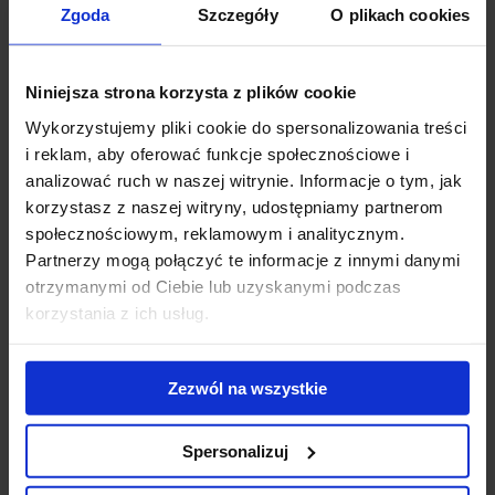
Częstochowa
Zgoda
Szczegóły
O plikach cookies
Gdańsk
Gdynia
Gliwice
Niniejsza strona korzysta z plików cookie
Gniezno
Wykorzystujemy pliki cookie do spersonalizowania treści
Katowice
i reklam, aby oferować funkcje społecznościowe i
Kielce
analizować ruch w naszej witrynie. Informacje o tym, jak
Konstantynów Łódzki
korzystasz z naszej witryny, udostępniamy partnerom
Kraków
Legnica
społecznościowym, reklamowym i analitycznym.
Lublin
Partnerzy mogą połączyć te informacje z innymi danymi
Łódź
otrzymanymi od Ciebie lub uzyskanymi podczas
Olsztyn
korzystania z ich usług.
Opole
Piaseczno
Piastów
Zezwól na wszystkie
Płock
Poznań
Spersonalizuj
Pruszcz Grański
Radom