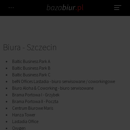
Biura - Szczecin
Baltic Business Park A
Baltic Business Park B
Baltic Business Park C
beIN Offices Lastadia - biuro serwisowane / coworkingowe
Biuro Aloha & Coworking - biuro serwisowane
Brama Portowa I - Grzybek
Brama Portowa II - Poczta
Centrum Biurowe Maris
Hanza Tower
Lastadia Office
Oxygen