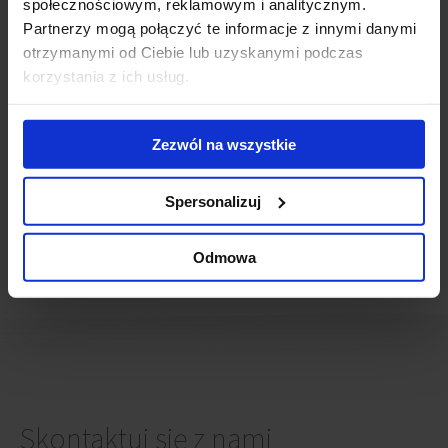
Pruszcz Grański
społecznościowym, reklamowym i analitycznym.
Radom
Partnerzy mogą połączyć te informacje z innymi danymi
Raszyn
otrzymanymi od Ciebie lub uzyskanymi podczas
Rzeszów
korzystania z ich usług.
Sopot
Szczecin
Toruń
Zezwól na wszystkie
Tychy
Warszawa
Spersonalizuj
Wrocław
Zabrze
Ząbki
Odmowa
Zielona Góra
Skontaktuj się z nami