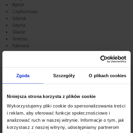
Bytom
Częstochowa
Gdańsk
Gdynia
Gliwice
Gniezno
Katowice
Kielce
Konstantynów Łódzki
Kraków
Legnica
Zgoda
Szczegóły
O plikach cookies
Lublin
Łódź
Olsztyn
Niniejsza strona korzysta z plików cookie
Opole
Wykorzystujemy pliki cookie do spersonalizowania treści
Piaseczno
i reklam, aby oferować funkcje społecznościowe i
Piastów
analizować ruch w naszej witrynie. Informacje o tym, jak
Płock
korzystasz z naszej witryny, udostępniamy partnerom
Poznań