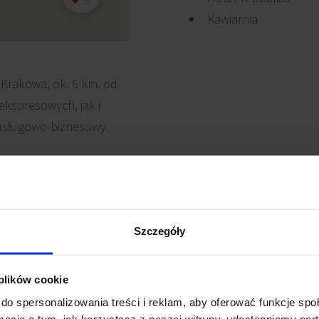
Kawiarnia
 Krakowa, ok. 6 km. od
 ekspresowych, jak i
-usługowo-biznesowy
r znajdują się: IKEA,
tele, stacje benzynowe,
Szczegóły
 plików cookie
do spersonalizowania treści i reklam, aby oferować funkcje sp
ormacje o tym, jak korzystasz z naszej witryny, udostępniamy p