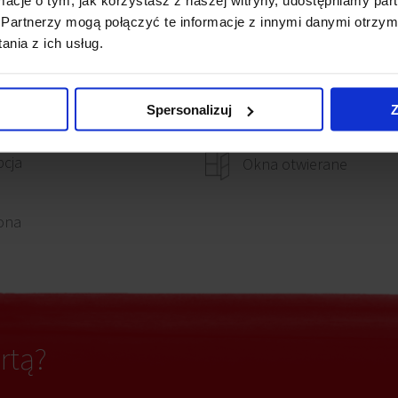
Partnerzy mogą połączyć te informacje z innymi danymi otrzym
owanie elektryczne
Światłowody
nia z ich usług.
Kontrola dostępu
adzina
Spersonalizuj
Z
cja
Okna otwierane
ona
rtą?