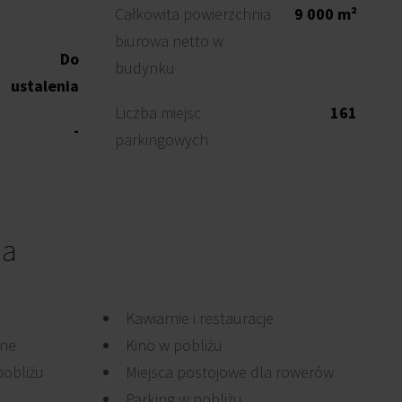
Całkowita powierzchnia
9 000 m²
biurowa netto w
Do
budynku
ustalenia
Liczba miejsc
161
-
parkingowych
ia
Kawiarnie i restauracje
jne
Kino w pobliżu
pobliżu
Miejsca postojowe dla rowerów
Parking w pobliżu