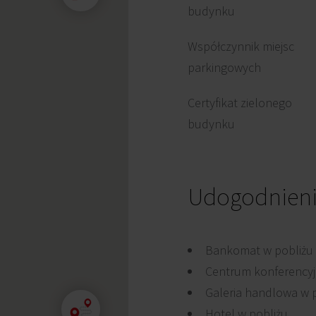
budynku
Współczynnik miejsc
parkingowych
Certyfikat zielonego
budynku
Udogodnien
Bankomat w pobliżu
Centrum konferency
Galeria handlowa w 
Hotel w pobliżu