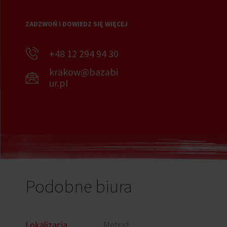
ZADZWOŃ I DOWIEDZ SIĘ WIĘCEJ
+48 12 294 94 30
krakow@bazabi
ur.pl
Podobne biura
Lokalizacja
Metraż