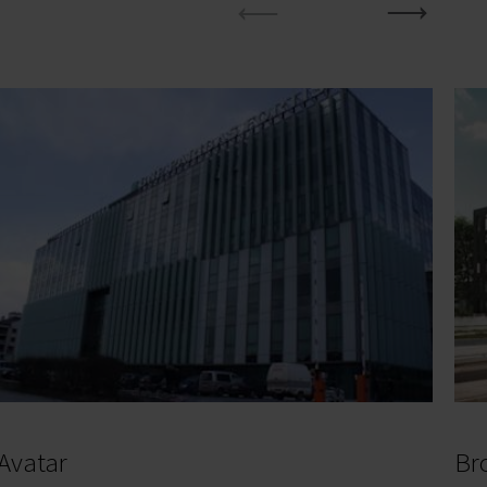
Avatar
Br