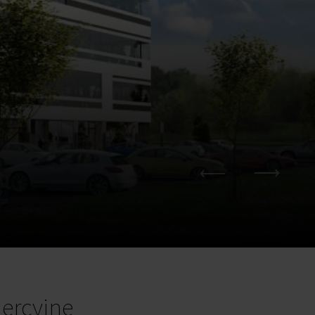
ercyjne