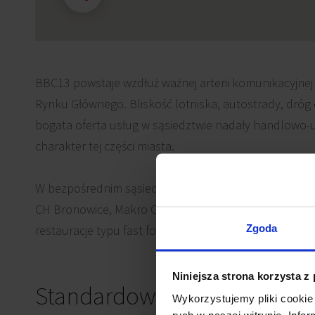
BBC13 powstaje wzdłuż ważnej arterii komunikacyjnej
Rynku Głównego. Bliskość lotniska, autostrady, dróg
bogata oferta usług w sąsiedztwie nadały handlowo
charakter tej części miasta.
W bezpośrednim sąsiedztwie Bronowice Business Cente
CH Bronowice, Makro Cash&Carry, Obi, Castorama, ho
Zgoda
restauracje typu fast food.
Niniejsza strona korzysta z
Standardowe wykończenie
Wykorzystujemy pliki cookie 
ruch w naszej witrynie. Inf