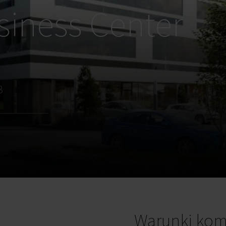
iness Center
3
Warunki kom