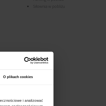
Siłownia w pobliżu
O plikach cookies
ołecznościowe i analizować
artnerom społecznościowym,