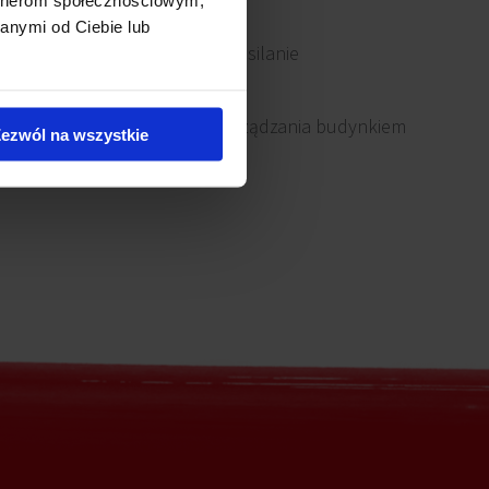
anymi od Ciebie lub
Awaryjne zasilanie
System zarządzania budynkiem
ezwól na wszystkie
(BMS)