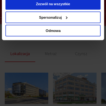
Zezwól na wszystkie
Spersonalizuj
Odmowa
Podobne biura
Lokalizacja
Metraż
Czynsz