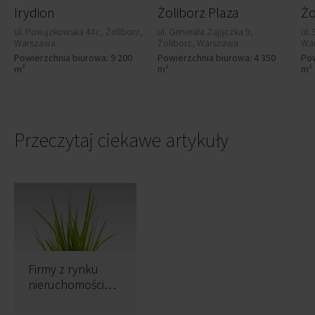
Irydion
Żoliborz Plaza
Żo
ul. Powązkowska 44c, Żoliborz,
ul. Generała Zajączka 9,
ul.
Warszawa
Żoliborz, Warszawa
Wa
Powierzchnia biurowa: 9 200
Powierzchnia biurowa: 4 350
Pow
m²
m²
m²
Przeczytaj ciekawe artykuły
Firmy z rynku
nieruchomości
zrzucają na