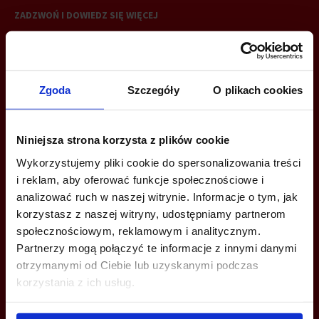
ZADZWOŃ I DOWIEDZ SIĘ WIĘCEJ
+48 22 167 04 00
info@bazabiur.pl
Zgoda
Szczegóły
O plikach cookies
Niniejsza strona korzysta z plików cookie
Wykorzystujemy pliki cookie do spersonalizowania treści
MOŻESZ TEŻ ZOSTAWIĆ SWÓJ NUMER, A MY SKONTAKTUJEMY SIĘ
i reklam, aby oferować funkcje społecznościowe i
Z TOBĄ
analizować ruch w naszej witrynie. Informacje o tym, jak
korzystasz z naszej witryny, udostępniamy partnerom
społecznościowym, reklamowym i analitycznym.
Partnerzy mogą połączyć te informacje z innymi danymi
otrzymanymi od Ciebie lub uzyskanymi podczas
korzystania z ich usług.
Wyślij