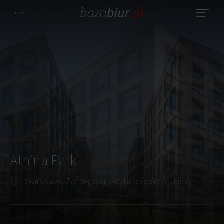
Athina Park
Warszawa, Żoliborz, ul. Wybrzeże Gdyńskie 6