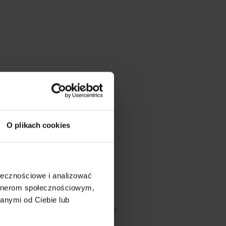
O plikach cookies
Ochrona
ołecznościowe i analizować
artnerom społecznościowym,
anymi od Ciebie lub
Światłowody