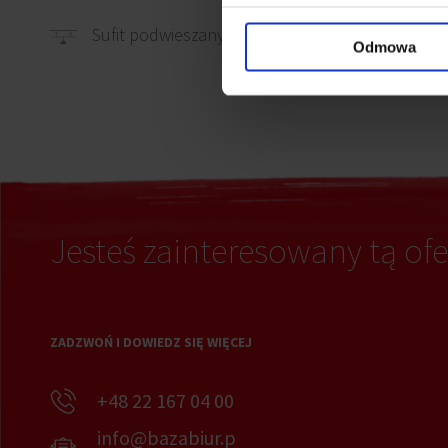
Okabl
Sufit podwieszany
Odmowa
Jesteś zainteresowany tą ofe
ZADZWOŃ I DOWIEDZ SIĘ WIĘCEJ
+48 22 167 04 00
info@bazabiur.p