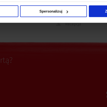
Ścianki działowe
owanie elektryczne
Spersonalizuj
Z
Recepcja
rtą?