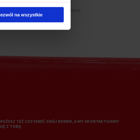
Okna otwierane
ezwól na wszystkie
MOŻESZ TEŻ ZOSTAWIĆ SWÓJ NUMER, A MY SKONTAKTUJEMY
SIĘ Z TOBĄ