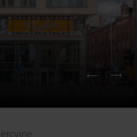
ercyjne