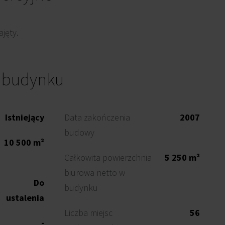
jęty.
o budynku
Istniejący
Data zakończenia
2007
budowy
10 500 m²
Całkowita powierzchnia
5 250 m²
biurowa netto w
Do
budynku
ustalenia
Liczba miejsc
56
-