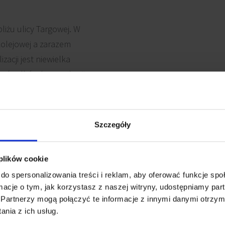
liżu ulicy Targowej. W
 kolejowej a zarazem
acji jest niewielka
o środków komunikacji
Szczegóły
 plików cookie
owanie telefoniczne
Czujniki dymu
do spersonalizowania treści i reklam, aby oferować funkcje sp
ormacje o tym, jak korzystasz z naszej witryny, udostępniamy p
Partnerzy mogą połączyć te informacje z innymi danymi otrzym
Wykładzina
lowanie komputerowe
nia z ich usług.