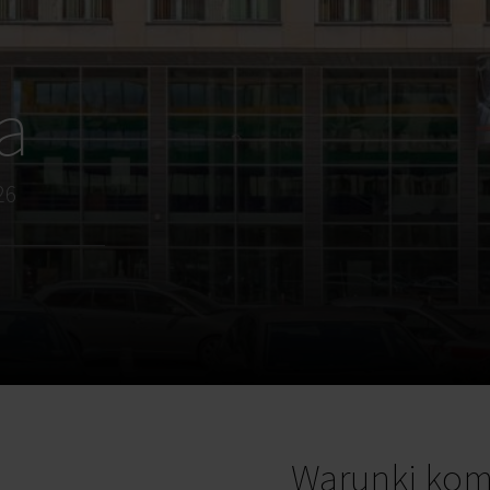
a
26
Warunki kom