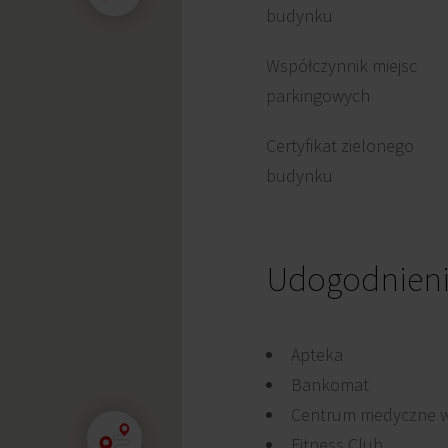
budynku
Współczynnik miejsc
parkingowych
Certyfikat zielonego
budynku
Udogodnien
Apteka
Bankomat
Centrum medyczne w
Fitness Club