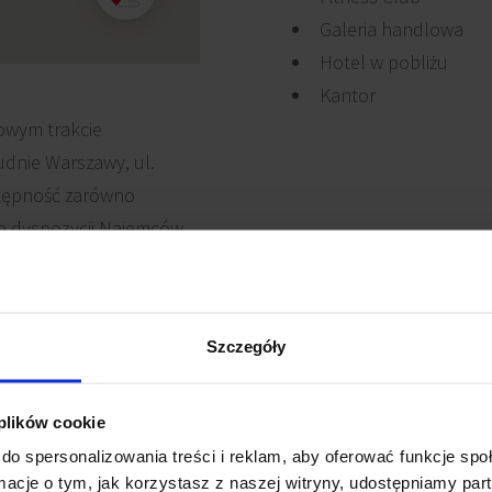
Galeria handlowa
Hotel w pobliżu
Kantor
owym trakcie
dnie Warszawy, ul.
stępność zarówno
Do dyspozycji Najemców
anowiskowy parking
iekt bezpośrednio
ynów skupiającym liczne
Szczegóły
znajdują się fitness club,
 plików cookie
do spersonalizowania treści i reklam, aby oferować funkcje sp
ormacje o tym, jak korzystasz z naszej witryny, udostępniamy p