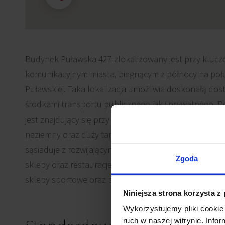
Budynek Puławska 427 zlokalizowany jest przy klucz
komunikacyjnym miasta, biegnącym z północy na połu
Puławskiej. Taka lokalizacja umożliwia doskonałą do
środkami transportu publicznego jak i prywatnego. 
jest znajdujący się przy budynku bezpłatny, wielost
naziemny oraz duży taras dostępny na 1. piętrze. Ob
sąsiaduje z rozwijającym się Centrum Handlowym Urs
Zgoda
sklepy oraz restauracje. Ponadto w bliskiej odległości 
sklepy sportowe oraz przychodnia.
Niniejsza strona korzysta z
Wykorzystujemy pliki cookie 
ruch w naszej witrynie. Inf