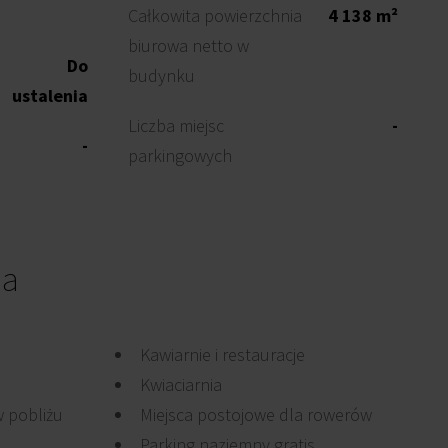
Całkowita powierzchnia
4 138 m²
biurowa netto w
Do
budynku
ustalenia
Liczba miejsc
-
-
parkingowych
ia
Kawiarnie i restauracje
Kwiaciarnia
 pobliżu
Miejsca postojowe dla rowerów
Parking naziemny gratis