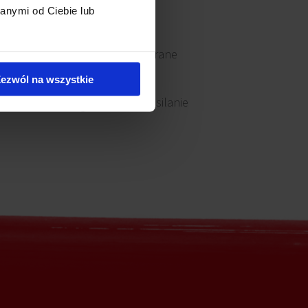
anymi od Ciebie lub
Okna otwierane
ezwól na wszystkie
Awaryjne zasilanie