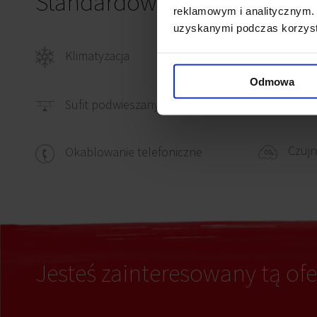
Standardowe wykończenie
reklamowym i analitycznym. 
uzyskanymi podczas korzysta
Klimatyzacja
Okab
Odmowa
Okabl
Sufit podwieszany
Czujn
Okablowanie telefoniczne
Jesteś zainteresowany tą ofe