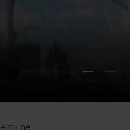
ercyjne