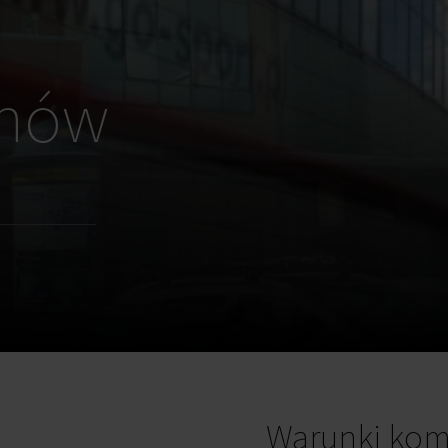
ynów
Warunki kom