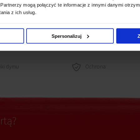
Partnerzy mogą połączyć te informacje z innymi danymi otrzym
nia z ich usług.
lowanie komputerowe
Wykładzina
Spersonalizuj
Z
Ścianki działowe
owanie elektryczne
Ochrona
iki dymu
rtą?