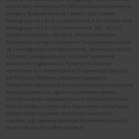
klasy A, który oferuje ponad 9 100 m2 powierzchni biurowej do
wynajęcia. Budynek składa się z dwóch części: podium
(kondygnacje od 1 do 5) o powierzchni ok. 1 247 m2 oraz wieży
(kondygnacje od 6 do 10) o powierzchni ok. 541 – 631 m2.
Dodatkowo biurowiec oferuje ok. 830 m2 powierzchni
handlowej do wynajęcia na parterze. Pod budynkiem znajduje
się 2-kondygnacyjny parking podziemny, zapewniający łącznie
113 miejsc parkingowych oraz możliwość wydzielenia
powierzchni magazynowych. Powierzchnie biurowe
wykończone są w standardzie klasy A zapewniając najwyższy
komfort pracy. Efektywny układ pięter pozwala na
maksymalne wykorzystanie przestrzeni biurowej oraz dowolną
aranżację powierzchni, zgodnie z potrzebami najemcy.
Ponadto budynek wyposażony jest w 6 szybkobieżnych wind,
kontrolę dostępu i uchylne okna. Nowoczesna szklana fasada
obiektu nadaje budynkowi dynamiczny i nowoczesny
charakter oraz zapewnia doskonałe doświetlenie biurowych
wnętrz naturalnym światłem dziennym.