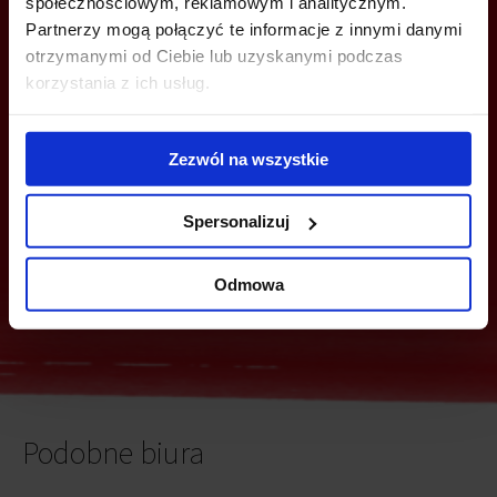
społecznościowym, reklamowym i analitycznym.
Partnerzy mogą połączyć te informacje z innymi danymi
MOŻESZ TEŻ ZOSTAWIĆ SWÓJ NUMER, A MY SKONTAKTUJEMY SIĘ
otrzymanymi od Ciebie lub uzyskanymi podczas
Z TOBĄ
korzystania z ich usług.
Zezwól na wszystkie
Spersonalizuj
Wyślij
Odmowa
Podobne biura