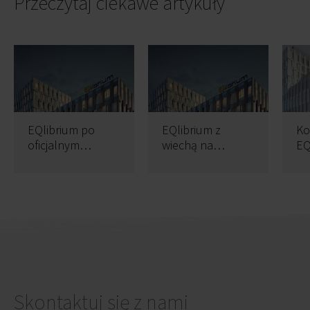
Przeczytaj ciekawe artykuły
EQlibrium po
EQlibrium z
Ko
oficjalnym
wiechą na
EQ
otwarciu
szczycie
go
Skontaktuj się z nami