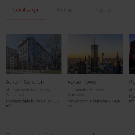
Lokalizacja
Metraż
Czynsz
Atrium Centrum
Varso Tower
Po
Al. Jana Pawła II 27, Wola,
ul. Chmielna 69, Wola,
ul.
Warszawa
Warszawa
Pow
Powierzchnia biurowa: 14 533
Powierzchnia biurowa: 67 428
m²
m²
m²