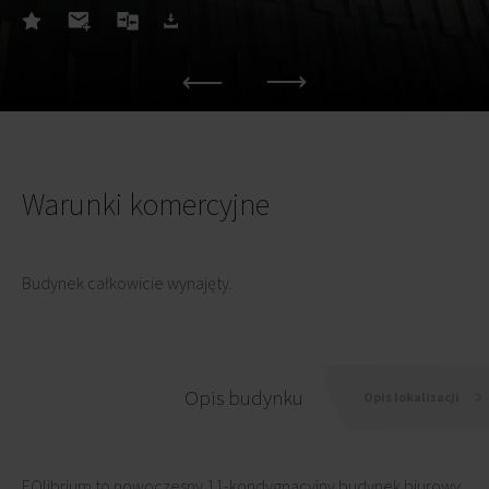
Warunki komercyjne
Budynek całkowicie wynajęty.
Opis budynku
Opis lokalizacji
EQlibrium to nowoczesny 11-kondygnacyjny budynek biurowy