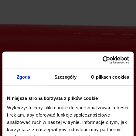
Jesteś zainteresowany tą ofertą?
Zgoda
Szczegóły
O plikach cookies
ZADZWOŃ I DOWIEDZ SIĘ WIĘCEJ
Niniejsza strona korzysta z plików cookie
+48 22 167 04 00
Wykorzystujemy pliki cookie do spersonalizowania treści
info@bazabiur.pl
i reklam, aby oferować funkcje społecznościowe i
analizować ruch w naszej witrynie. Informacje o tym, jak
korzystasz z naszej witryny, udostępniamy partnerom