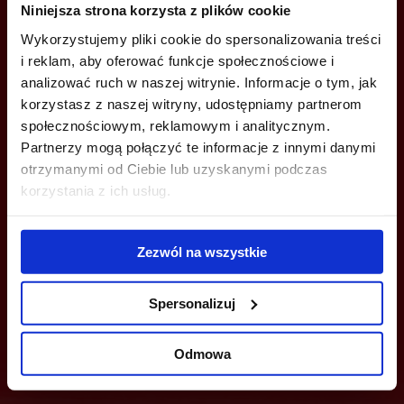
Niniejsza strona korzysta z plików cookie
+48 22 167 04 00
Wykorzystujemy pliki cookie do spersonalizowania treści
info@bazabiur.pl
i reklam, aby oferować funkcje społecznościowe i
analizować ruch w naszej witrynie. Informacje o tym, jak
korzystasz z naszej witryny, udostępniamy partnerom
społecznościowym, reklamowym i analitycznym.
Partnerzy mogą połączyć te informacje z innymi danymi
otrzymanymi od Ciebie lub uzyskanymi podczas
MOŻESZ TEŻ ZOSTAWIĆ SWÓJ NUMER, A MY SKONTAKTUJEMY SIĘ
Z TOBĄ
korzystania z ich usług.
Zezwól na wszystkie
Spersonalizuj
Wyślij
Odmowa