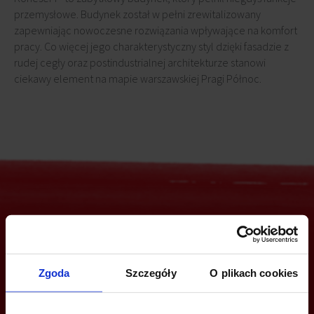
przemysłowe. Budynek został w pełni zrewitalizowany
zapewniając nowoczesne rozwiązania wpływające na komfort
pracy. Co więcej jego charakterystyczny styl dzięki fasadzie z
rudej cegły oraz postindustrialnej architekturze stanowi
ciekawy element na mapie warszawskiej Pragi Północ.
Jesteś zainteresowany tą ofertą?
Zgoda
Szczegóły
O plikach cookies
ZADZWOŃ I DOWIEDZ SIĘ WIĘCEJ