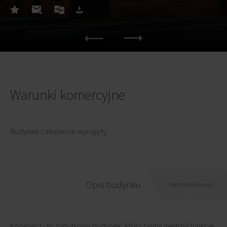
Warunki komercyjne
Budynek całkowicie wynajęty.
Opis budynku
Opis lokalizacji
Koneser I - to zabytkowy budynek, który pełnił niegdyś funkcje