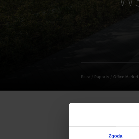
Biura
Raporty
Office Market
Zgoda