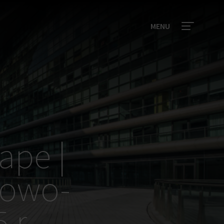
MENU
ape |
kowo-
 r.