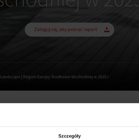
Zaloguj się, aby pobrać raport
 Landscape | Region Europy Środkowo-Wschodniej w 2025 r.
Szczegóły