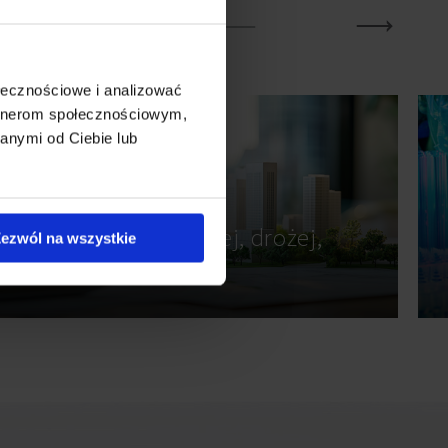
ołecznościowe i analizować
artnerom społecznościowym,
anymi od Ciebie lub
CZERWIEC 2026
Grunty 2026: mniej, drożej,
ezwól na wszystkie
inaczej