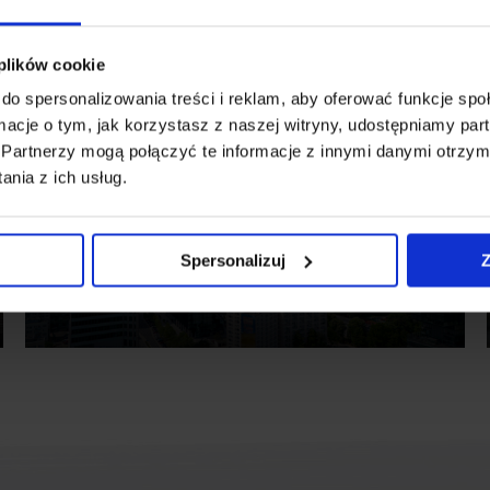
 plików cookie
do spersonalizowania treści i reklam, aby oferować funkcje sp
ormacje o tym, jak korzystasz z naszej witryny, udostępniamy p
Partnerzy mogą połączyć te informacje z innymi danymi otrzym
nia z ich usług.
II KWARTAŁ 2026
NOWY
Warszawski rynek biurowy, II
Spersonalizuj
Z
kw. 2026