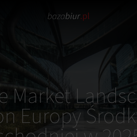
ce Market Landsc
on Europy Środ
chodniej w 2025