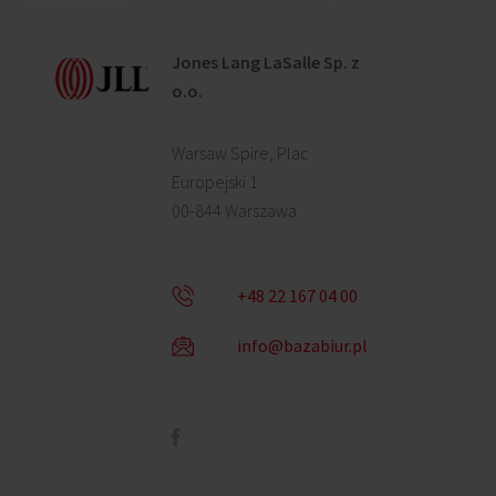
Jones Lang LaSalle Sp. z
o.o.
Warsaw Spire, Plac
Europejski 1
00-844 Warszawa
+48 22 167 04 00
info@bazabiur.pl