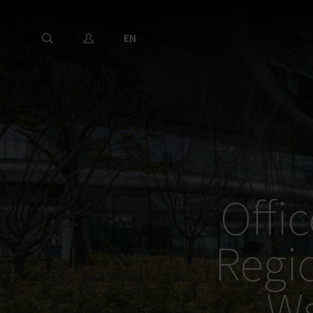
EN
Offi
Regi
Ws