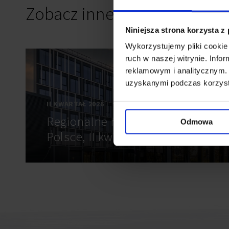
Zobacz inne raporty
Niniejsza strona korzysta z
Wykorzystujemy pliki cookie 
ruch w naszej witrynie. Inf
reklamowym i analitycznym. 
uzyskanymi podczas korzysta
II KWARTAŁ 2026
NOWY
Regionalne rynki biurowe w
Odmowa
Polsce, II kw. 2026 r.