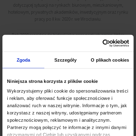
dotyczącej sytuacji na rynkach: biurowym, mieszkaniowym,
hotelowym, prywatnych akademików, inwestycyjnym oraz rynku
pracy po II kw. 2020 r. we Wrocławiu.
Rok 2020 przejdzie do historii jako czas nagłych zmian, które
znalazły odbicie w naszym życiu i działalności gospodarczej.
Zmieniły również rynek nieruchomości. Dojrzałość wrocławskiego
rynku nieruchomości pozwoliła sprostać wyzwaniu jakim były
Zgoda
Szczegóły
O plikach cookies
ostatnie miesiące. Biznes nie wrócił do stanu sprzed wybuchu
pandemii, ale rynek nieruchomości po nagłym wyhamowaniu,
powoli wraca na swoje tory.
Niniejsza strona korzysta z plików cookie
Wykorzystujemy pliki cookie do spersonalizowania treści
i reklam, aby oferować funkcje społecznościowe i
analizować ruch w naszej witrynie. Informacje o tym, jak
korzystasz z naszej witryny, udostępniamy partnerom
społecznościowym, reklamowym i analitycznym.
Zobacz inne raporty
Partnerzy mogą połączyć te informacje z innymi danymi
otrzymanymi od Ciebie lub uzyskanymi podczas