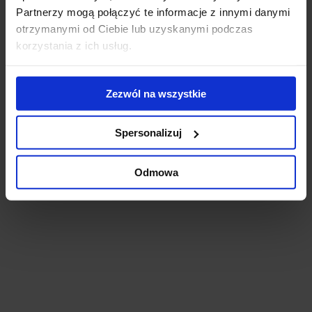
Partnerzy mogą połączyć te informacje z innymi danymi
otrzymanymi od Ciebie lub uzyskanymi podczas
korzystania z ich usług.
Biurowiec Portu Gdynia
Gdynia, Śródmieście, ul. Polska 13a
Zezwól na wszystkie
Budynek całkowicie wynajęty.
Spersonalizuj
Odmowa
Biurowiec przy ul. Narwickiej 11a