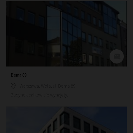
Bema 89
Warszawa, Wola, ul. Bema 89
Budynek całkowicie wynajęty.