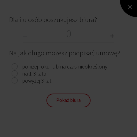
Dla ilu osób poszukujesz biura?
Benaco
Na jak długo możesz podpisać umowę?
Kraków, Prądnik Czerwony (III), ul. Pilotów 2e
poniżej roku lub na czas nieokreślony
894 m²
74,40 - 79,60 zł
Od zaraz
na 1-3 lata
powyżej 3 lat
Pokaż biura