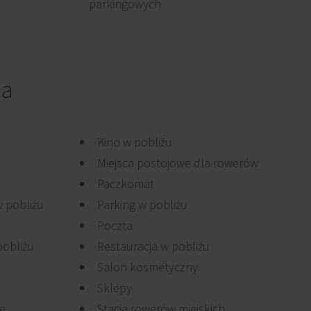
parkingowych
ia
Kino w pobliżu
Miejsca postojowe dla rowerów
Paczkomat
 pobliżu
Parking w pobliżu
Poczta
pobliżu
Restauracja w pobliżu
Salon kosmetyczny
Sklepy
je
Stacja rowerów miejskich