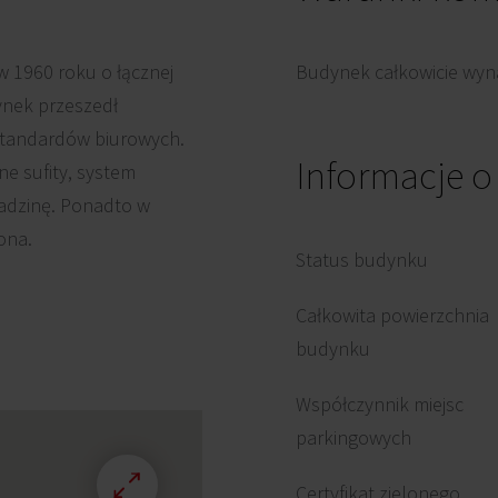
 1960 roku o łącznej
Budynek całkowicie wyna
ynek przeszedł
standardów biurowych.
Informacje 
ne sufity, system
ładzinę. Ponadto w
ona.
Status budynku
Całkowita powierzchnia
budynku
Współczynnik miejsc
parkingowych
Certyfikat zielonego