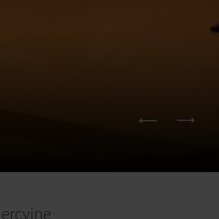
ercyjne