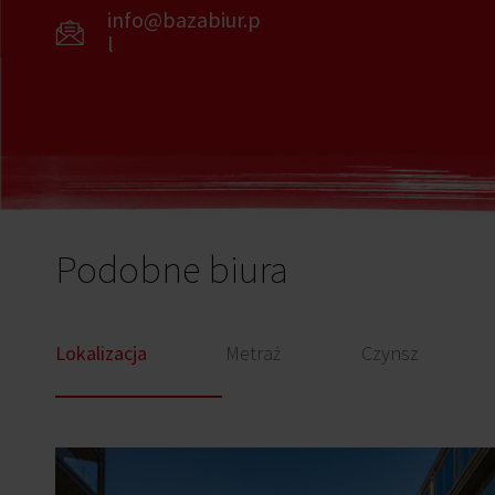
info@bazabiur.p
l
Podobne biura
Lokalizacja
Metraż
Czynsz