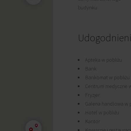
budynku
Udogodnien
Apteka w pobliżu
Bank
Bankomat w pobliżu
Centrum medyczne w
Fryzjer
Galeria handlowa w 
Hotel w pobliżu
Kantor
Kawiarnie i restaurac