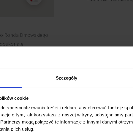
leko Ronda Dmowskiego
 doskonale
tępowi do komunikacji
owe i autobusowe.
iedztwie: Dworzec
Szczegóły
i, restauracji i sklepów.
 plików cookie
do spersonalizowania treści i reklam, aby oferować funkcje sp
ormacje o tym, jak korzystasz z naszej witryny, udostępniamy p
Partnerzy mogą połączyć te informacje z innymi danymi otrzym
nia z ich usług.
owanie elektryczne
Recepcja