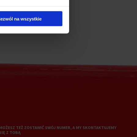
ezwól na wszystkie
MOŻESZ TEŻ ZOSTAWIĆ SWÓJ NUMER, A MY SKONTAKTUJEMY
SIĘ Z TOBĄ