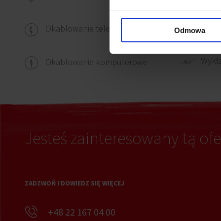
Czujn
Okablowanie telefoniczne
Odmowa
Wykł
Okablowanie komputerowe
Jesteś zainteresowany tą ofe
ZADZWOŃ I DOWIEDZ SIĘ WIĘCEJ
+48 22 167 04 00