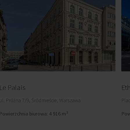
Le Palais
Et
ul. Próżna 7/9, Śródmieście, Warszawa
Pla
Powierzchnia biurowa: 4 916 m²
Pow