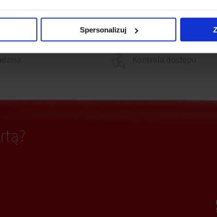
Ochrona
iki dymu
Spersonalizuj
Z
adzina
Kontrola dostępu
rtą?