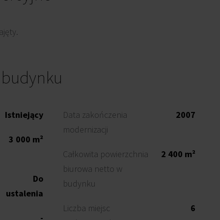
jęty.
o budynku
Istniejący
Data zakończenia
2007
modernizacji
3 000 m²
Całkowita powierzchnia
2 400 m²
biurowa netto w
Do
budynku
ustalenia
Liczba miejsc
6
-