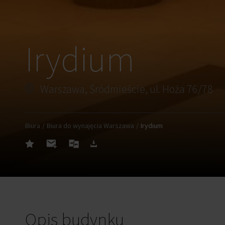
Irydium
Warszawa, Śródmieście, ul. Hoża 76/78
Biura
Biura do wynajęcia Warszawa
Irydium
Opis budynku